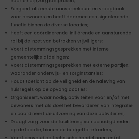
naar en bij (zorg)afspraken;
Fungeert als eerste aanspreekpunt en vraagbaak
voor bewoners en heeft daarmee een signalerende
functie binnen de diverse locaties;
Heeft een coördinerende, initiërende en aansturende
rol bij de inzet van betrokken vrijwilligers;
Voert afstemmingsgesprekken met interne
gemeentelijke afdelingen;
Voert afstemmingsgesprekken met externe partijen,
waaronder onderwijs- en zorginstanties;
Houdt toezicht op de veiligheid en de naleving van
huisregels op de opvanglocaties;
Organiseert, waar nodig, activiteiten voor en/of met
bewoners met als doel het bevorderen van integratie
en coördineert de uitvoering van deze activiteiten;
Draagt zorg voor de facilitering van benodigdheden
op de locatie, binnen de budgettaire kaders;
Voert eenvoudige technische handelingen en/of