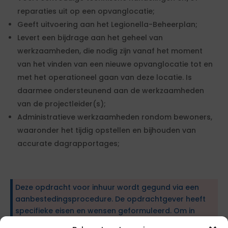
reparaties uit op een opvanglocatie;
Geeft uitvoering aan het Legionella-Beheerplan;
Levert een bijdrage aan het geheel van
werkzaamheden, die nodig zijn vanaf het moment
van het vinden van een nieuwe opvanglocatie tot en
met het operationeel gaan van deze locatie. Is
daarmee ondersteunend aan de werkzaamheden
van de projectleider(s);
Administratieve werkzaamheden rondom bewoners,
waaronder het tijdig opstellen en bijhouden van
accurate dagrapportages;
Deze opdracht voor inhuur wordt gegund via een
aanbestedingsprocedure. De opdrachtgever heeft
specifieke eisen en wensen geformuleerd. Om in
aanmerking te komen, dien je te voldoen aan de