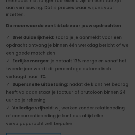
methodes niet langer toereikend zijn en echt toe zijn
aan vernieuwing. Dát is precies waar wij ons voor
inzetten.
De meerwaarde van LibLab voor jouw opdrachten
Snel duidelijkheid:
zodra je je aanmeldt voor een
opdracht ontvang je binnen één werkdag bericht of we
een goede match zien
Eerlijke marges:
je betaalt 13% marge en vanaf het
tweede jaar wordt dit percentage automatisch
verlaagd naar 11%
Supersnelle uitbetaling:
nadat de klant het bedrag
heeft voldaan staat je factuur of brutoloon binnen 24
uur op je rekening
Volledige vrijheid:
wij werken zonder relatiebeding
of concurrentiebeding je kunt dus altijd elke
vervolgopdracht zelf bepalen