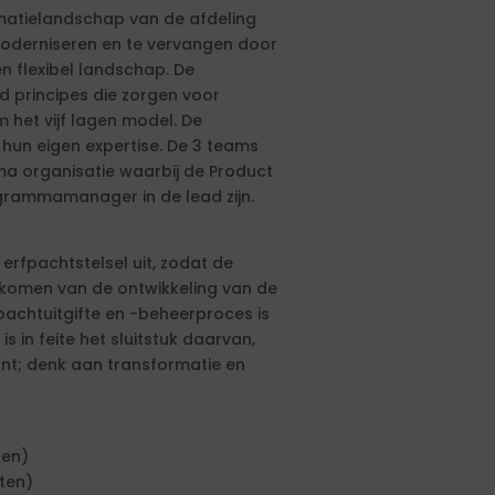
matielandschap van de afdeling
e moderniseren en te vervangen door
n flexibel landschap. De
 principes die zorgen voor
m het vijf lagen model. De
 hun eigen expertise. De 3 teams
 organisatie waarbij de Product
grammamanager in de lead zijn.
erfpachtstelsel uit, zodat de
 komen van de ontwikkeling van de
pachtuitgifte en -beheerproces is
 in feite het sluitstuk daarvan,
nt; denk aan transformatie en
ten)
ten)