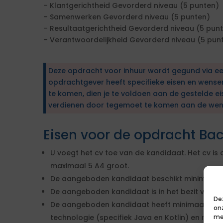
– Klantgerichtheid Gevorderd niveau (5 punten)
– Samenwerken Gevorderd niveau (5 punten)
– Resultaatgerichtheid Gevorderd niveau (5 pun
– Verantwoordelijkheid Gevorderd niveau (5 pun
Deze opdracht voor inhuur wordt gegund via e
opdrachtgever heeft specifieke eisen en wens
te komen, dien je te voldoen aan de gestelde ei
verdienen door tegemoet te komen aan de wen
Eisen voor de opdracht Ba
U voegt het cv toe van de kandidaat. Het cv is 
maximaal 5 A4 groot.
De aangeboden kandidaat beschikt minimaal o
De aangeboden kandidaat is in het bezit van e
De
De aangeboden kandidaat heeft minimaal 4 ja
on
technologie (specifiek Java en Kotlin) en met 
me