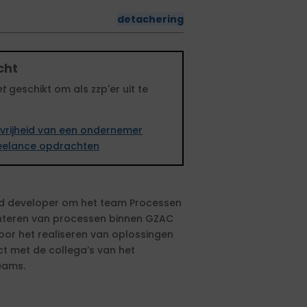
detachering
cht
et
geschikt om als zzp'er uit te
vrijheid van een ondernemer
freelance opdrachten
d developer om het team Processen
nteren van processen binnen GZAC
voor het realiseren van oplossingen
t met de collega’s van het
eams.