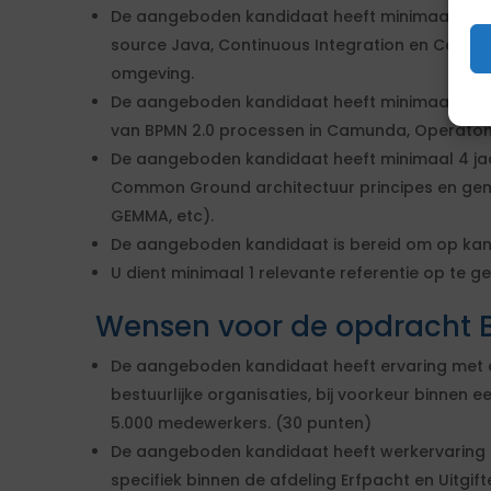
De aangeboden kandidaat heeft minimaal 4 jaa
source Java, Continuous Integration en Continu
omgeving.
De aangeboden kandidaat heeft minimaal 4 ja
van BPMN 2.0 processen in Camunda, Operaton
De aangeboden kandidaat heeft minimaal 4 jaa
Common Ground architectuur principes en gem
GEMMA, etc).
De aangeboden kandidaat is bereid om op kan
U dient minimaal 1 relevante referentie op te
Wensen voor de opdracht 
De aangeboden kandidaat heeft ervaring met en
bestuurlijke organisaties, bij voorkeur binne
5.000 medewerkers. (30 punten)
De aangeboden kandidaat heeft werkervaring
specifiek binnen de afdeling Erfpacht en Uitgift