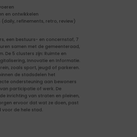
voeren
n en ontwikkelen
aily, refinements, retro, review)
rs, een bestuurs- en concernstaf, 7
sturen samen met de gemeenteraad,
De 5 clusters zijn: Ruimte en
gitalisering, Innovatie en Informatie.
rein, zoals sport, jeugd of parkeren.
rbinnen de stadsdelen het
irecte ondersteuning aan bewoners
van participatie of werk. De
 inrichting van straten en pleinen,
zorgen ervoor dat wat ze doen, past
d voor de hele stad.