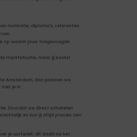
een motivatie, diploma's, referenties
ervan
rte op waarin jouw toegevoegde
e marktsituatie, maar jij beslist
nte Amsterdam, dan plannen we
met je in.
tie. Doordat we direct schakelen
htelijk en kun jij altijd precies zien
 je uurtarief; dit daalt na het