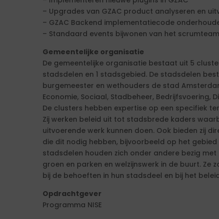
– Implementeren nieuwe plugins in GZAC
– Upgrades van GZAC product analyseren en uit
– GZAC Backend implementatiecode onderhoude
– Standaard events bijwonen van het scrumteam (d
Gemeentelijke organisatie
De gemeentelijke organisatie bestaat uit 5 cluste
stadsdelen en 1 stadsgebied. De stadsdelen be
burgemeester en wethouders de stad Amsterdam. 
Economie, Sociaal, Stadbeheer, Bedrijfsvoering, Di
De clusters hebben expertise op een specifiek ter
Zij werken beleid uit tot stadsbrede kaders waa
uitvoerende werk kunnen doen. Ook bieden zij d
die dit nodig hebben, bijvoorbeeld op het gebied 
stadsdelen houden zich onder andere bezig met de
groen en parken en welzijnswerk in de buurt. Ze 
bij de behoeften in hun stadsdeel en bij het belei
Opdrachtgever
Programma NISE