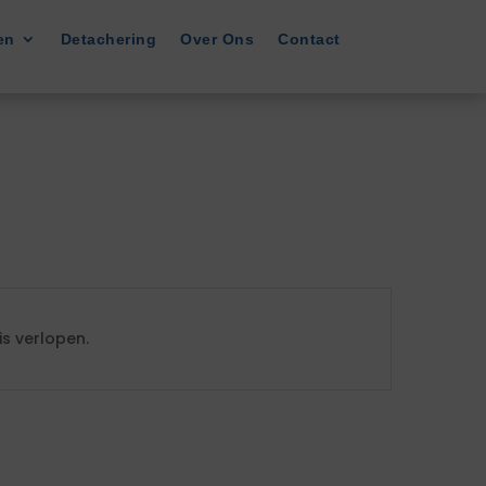
en
Detachering
Over Ons
Contact
s verlopen.