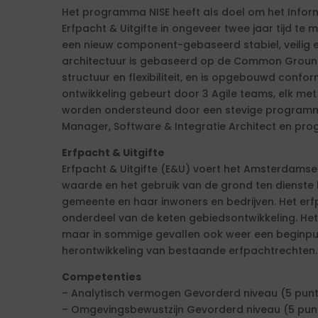
Het programma NISE heeft als doel om het Infor
Erfpacht & Uitgifte in ongeveer twee jaar tijd t
een nieuw component-gebaseerd stabiel, veilig e
architectuur is gebaseerd op de Common Ground
structuur en flexibiliteit, en is opgebouwd confor
ontwikkeling gebeurt door 3 Agile teams, elk met
worden ondersteund door een stevige programma
Manager, Software & Integratie Architect en pro
Erfpacht & Uitgifte
Erfpacht & Uitgifte (E&U) voert het Amsterdamse 
waarde en het gebruik van de grond ten dienste
gemeente en haar inwoners en bedrijven. Het erf
onderdeel van de keten gebiedsontwikkeling. Het is
maar in sommige gevallen ook weer een beginpu
herontwikkeling van bestaande erfpachtrechten.
Competenties
– Analytisch vermogen Gevorderd niveau (5 pun
– Omgevingsbewustzijn Gevorderd niveau (5 pun