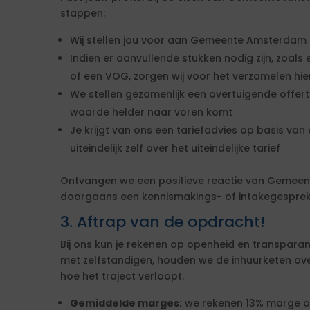
stappen:
Wij stellen jou voor aan Gemeente Amsterdam
Indien er aanvullende stukken nodig zijn, zoals 
of een VOG, zorgen wij voor het verzamelen hi
We stellen gezamenlijk een overtuigende offe
waarde helder naar voren komt
Je krijgt van ons een tariefadvies op basis van d
uiteindelijk zelf over het uiteindelijke tarief
Ontvangen we een positieve reactie van Gemee
doorgaans een kennismakings- of intakegesprek 
3. Aftrap van de opdracht!
Bij ons kun je rekenen op openheid en transparan
met zelfstandigen, houden we de inhuurketen overzic
hoe het traject verloopt.
Gemiddelde marges:
we rekenen 13% marge over