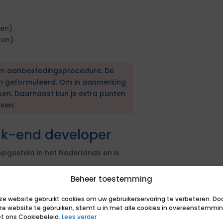
ten)
ten)
en aanbestedingsprocedure. De
en geformuleerd. Om in aanmerking
sen. Daarnaast kun je extra punten
sen.
ck-end developer
opgesteld in het Nederlands en is
ver een hbo werk- en denkniveau.
Beheer toestemming
en erkende hbo diploma.
ze website gebruikt cookies om uw gebruikerservaring te verbeteren. Do
ar ervaring met backend
ze website te gebruiken, stemt u in met alle cookies in overeenstemmi
webtechnologie (HTML, XML, JSON).
t ons Cookiebeleid.
Lees verder