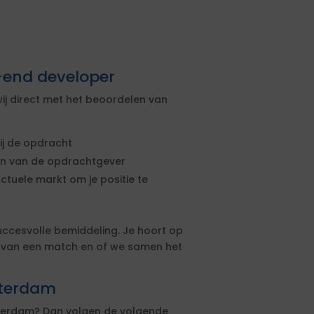
-end developer
ij direct met het beoordelen van
ij de opdracht
sen van de opdrachtgever
actuele markt om je positie te
uccesvolle bemiddeling. Je hoort op
s van een match en of we samen het
sterdam
sterdam? Dan volgen de volgende