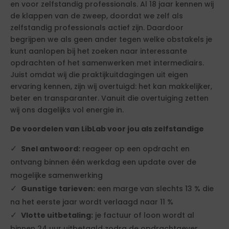
en voor zelfstandig professionals. Al 18 jaar kennen wij
de klappen van de zweep, doordat we zelf als
zelfstandig professionals actief zijn. Daardoor
begrijpen we als geen ander tegen welke obstakels je
kunt aanlopen bij het zoeken naar interessante
opdrachten of het samenwerken met intermediairs.
Juist omdat wij die praktijkuitdagingen uit eigen
ervaring kennen, zijn wij overtuigd: het kan makkelijker,
beter en transparanter. Vanuit die overtuiging zetten
wij ons dagelijks vol energie in.
De voordelen van LibLab voor jou als zelfstandige
Snel antwoord:
reageer op een opdracht en
ontvang binnen één werkdag een update over de
mogelijke samenwerking
Gunstige tarieven:
een marge van slechts 13 % die
na het eerste jaar wordt verlaagd naar 11 %
Vlotte uitbetaling:
je factuur of loon wordt al
binnen 24 uur uitbetaald zodra de opdrachtgever