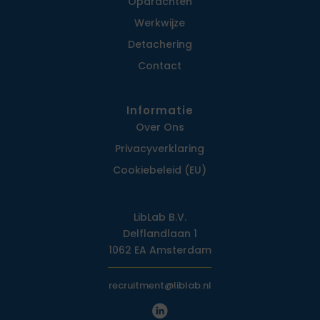
Opdrachten
Werkwijze
Detachering
Contact
Informatie
Over Ons
Privacy­verklaring
Cookiebeleid (EU)
LibLab B.V.
Delflandlaan 1
1062 EA Amsterdam
recruitment@liblab.nl