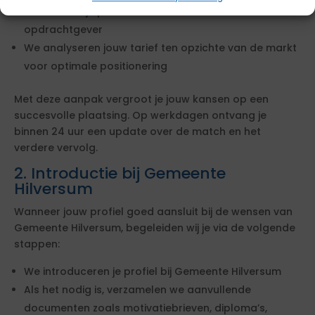
We toetsen je profiel aan de eisen van de
opdrachtgever
We analyseren jouw tarief ten opzichte van de markt
voor optimale positionering
Met deze aanpak vergroot je jouw kansen op een
succesvolle plaatsing. Op werkdagen ontvang je
binnen 24 uur een update over de match en het
verdere vervolg.
2. Introductie bij Gemeente
Hilversum
Wanneer jouw profiel goed aansluit bij de wensen van
Gemeente Hilversum, begeleiden wij je via de volgende
stappen:
We introduceren je profiel bij Gemeente Hilversum
Als het nodig is, verzamelen we aanvullende
documenten zoals motivatiebrieven, diploma’s,