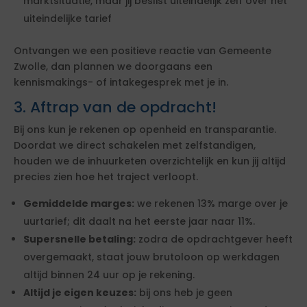
marktsituatie, maar jij beslist uiteindelijk zelf over het
uiteindelijke tarief
Ontvangen we een positieve reactie van Gemeente
Zwolle, dan plannen we doorgaans een
kennismakings- of intakegesprek met je in.
3. Aftrap van de opdracht!
Bij ons kun je rekenen op openheid en transparantie.
Doordat we direct schakelen met zelfstandigen,
houden we de inhuurketen overzichtelijk en kun jij altijd
precies zien hoe het traject verloopt.
Gemiddelde marges:
we rekenen 13% marge over je
uurtarief; dit daalt na het eerste jaar naar 11%.
Supersnelle betaling:
zodra de opdrachtgever heeft
overgemaakt, staat jouw brutoloon op werkdagen
altijd binnen 24 uur op je rekening.
Altijd je eigen keuzes:
bij ons heb je geen