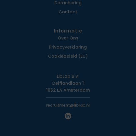
Detachering
Contact
Informatie
Over Ons
Privacy­verklaring
Cookiebeleid (EU)
LibLab B.V.
Delflandlaan 1
1062 EA Amsterdam
recruitment@liblab.nl