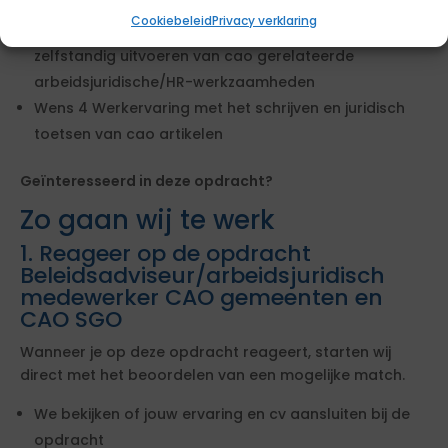
arbeidsjuridische HR-functie
Cookiebeleid
Privacy verklaring
Wens 2 Aantoonbare werkervaring met het
zelfstandig uitvoeren van cao gerelateerde
arbeidsjuridische/HR-werkzaamheden
Wens 4 Werkervaring met het schrijven en juridisch
toetsen van cao artikelen
Geïnteresseerd in deze opdracht?
Zo gaan wij te werk
1. Reageer op de opdracht
Beleidsadviseur/arbeidsjuridisch
medewerker CAO gemeenten en
CAO SGO
Wanneer je op deze opdracht reageert, starten wij
direct met het beoordelen van een mogelijke match.
We bekijken of jouw ervaring en cv aansluiten bij de
opdracht