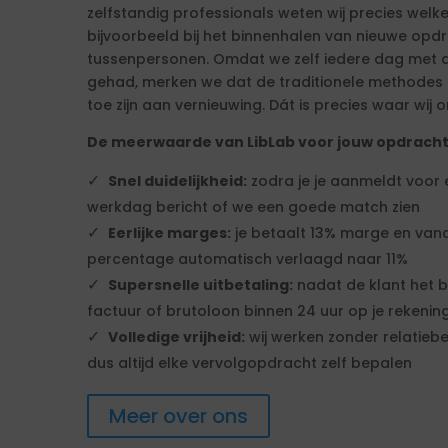
zelfstandig professionals weten wij precies welk
bijvoorbeeld bij het binnenhalen van nieuwe op
tussenpersonen. Omdat we zelf iedere dag met d
gehad, merken we dat de traditionele methodes ni
toe zijn aan vernieuwing. Dát is precies waar wij o
De meerwaarde van LibLab voor jouw opdrach
Snel duidelijkheid:
zodra je je aanmeldt voor
werkdag bericht of we een goede match zien
Eerlijke marges:
je betaalt 13% marge en vana
percentage automatisch verlaagd naar 11%
Supersnelle uitbetaling:
nadat de klant het b
factuur of brutoloon binnen 24 uur op je rekenin
Volledige vrijheid:
wij werken zonder relatiebe
dus altijd elke vervolgopdracht zelf bepalen
Meer over ons