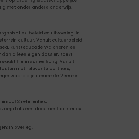
eurs op afdeling Maatschappelijke
ezig met onder andere onderwijs,
ganisaties, beleid en uitvoering. In
terrein cultuur. Vanuit cultuurbeleid
usea, kunsteducatie Walcheren en
r dan alleen eigen dossier, zoekt
bewaakt hierin samenhang. Vanuit
tacten met relevante partners,
tegenwoordig je gemeente Veere in
nimaal 2 referenties.
gevoegd als één document achter cv.
n: In overleg.