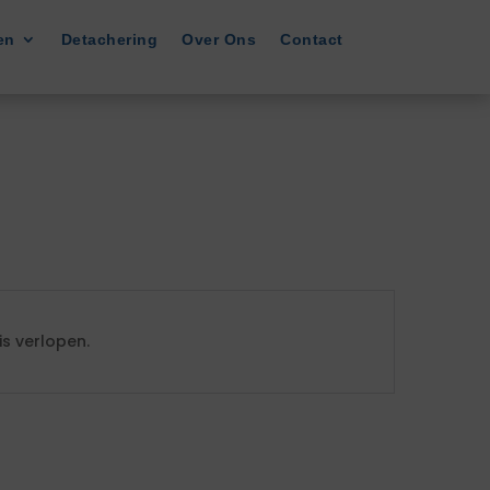
en
Detachering
Over Ons
Contact
s verlopen.