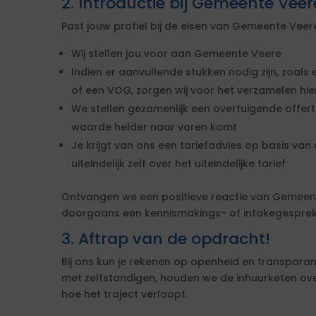
2. Introductie bij Gemeente Veer
Past jouw profiel bij de eisen van Gemeente Vee
Wij stellen jou voor aan Gemeente Veere
Indien er aanvullende stukken nodig zijn, zoals 
of een VOG, zorgen wij voor het verzamelen hi
We stellen gezamenlijk een overtuigende offe
waarde helder naar voren komt
Je krijgt van ons een tariefadvies op basis van d
uiteindelijk zelf over het uiteindelijke tarief
Ontvangen we een positieve reactie van Gemeen
doorgaans een kennismakings- of intakegesprek 
3. Aftrap van de opdracht!
Bij ons kun je rekenen op openheid en transparan
met zelfstandigen, houden we de inhuurketen overzic
hoe het traject verloopt.