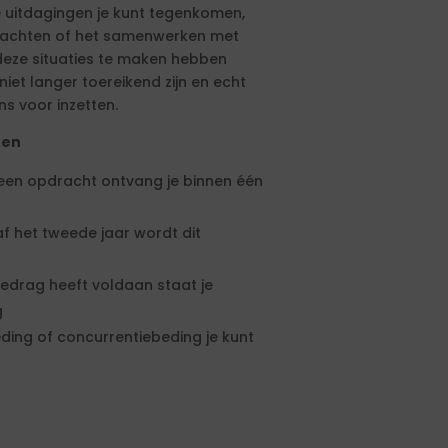
e uitdagingen je kunt tegenkomen,
drachten of het samenwerken met
eze situaties te maken hebben
et langer toereikend zijn en echt
ns voor inzetten.
ten
 een opdracht ontvang je binnen één
f het tweede jaar wordt dit
edrag heeft voldaan staat je
g
ding of concurrentiebeding je kunt