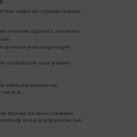
e
re? Dan volgen de volgende stappen:
een motivatie, diploma's, referenties
ervan
rte op waarin jouw toegevoegde
e marktsituatie, maar jij beslist
te Veere, dan plannen we
met je in.
tie. Doordat we direct schakelen
htelijk en kun jij altijd precies zien