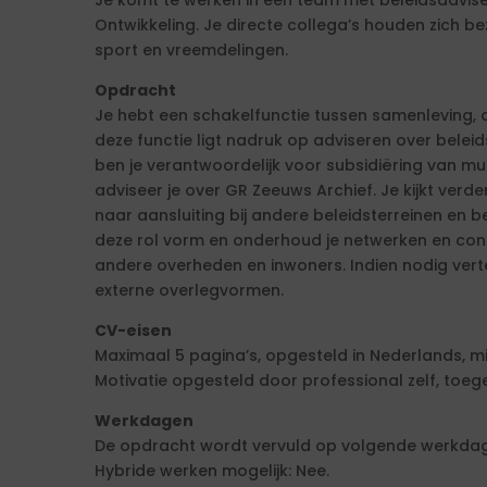
Je komt te werken in een team met beleidsadvis
Ontwikkeling. Je directe collega’s houden zich b
sport en vreemdelingen.
Opdracht
Je hebt een schakelfunctie tussen samenleving, or
deze functie ligt nadruk op adviseren over beleids
ben je verantwoordelijk voor subsidiëring van m
adviseer je over GR Zeeuws Archief. Je kijkt verde
naar aansluiting bij andere beleidsterreinen en 
deze rol vorm en onderhoud je netwerken en con
andere overheden en inwoners. Indien nodig ver
externe overlegvormen.
CV-eisen
Maximaal 5 pagina’s, opgesteld in Nederlands, mi
Motivatie opgesteld door professional zelf, toe
Werkdagen
De opdracht wordt vervuld op volgende werkdage
Hybride werken mogelijk: Nee.