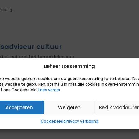
mburg.
dsadviseur cultuur
ij direct met het beoordelen van
Beheer toestemming
ij de opdracht
ze website gebruikt cookies om uw gebruikerservaring te verbeteren. Do
sen van de opdrachtgever
ze website te gebruiken, stemt u in met alle cookies in overeenstemmi
t ons Cookiebeleid.
Lees verder
actuele markt om je positie te
Accepteren
Weigeren
Bekijk voorkeure
uccesvolle bemiddeling. Je hoort op
Cookiebeleid
Privacy verklaring
s van een match en of we samen het