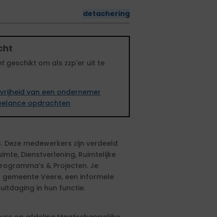
detachering
cht
et
geschikt om als zzp'er uit te
vrijheid van een ondernemer
freelance opdrachten
. Deze medewerkers zijn verdeeld
imte, Dienstverlening, Ruimtelijke
Programma’s & Projecten. Je
en gemeente Veere, een informele
uitdaging in hun functie.