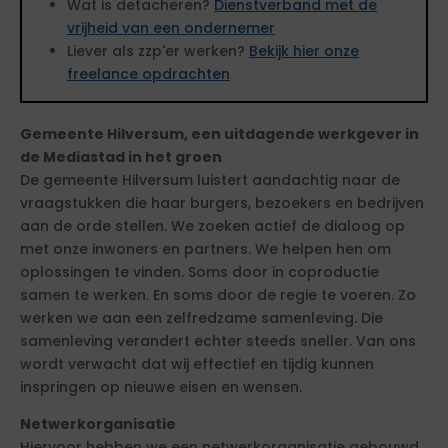
Wat is detacheren?
Dienstverband met de
vrijheid van een ondernemer
Liever als zzp'er werken?
Bekijk hier onze
freelance opdrachten
Gemeente Hilversum, een uitdagende werkgever in
de Mediastad in het groen
De gemeente Hilversum luistert aandachtig naar de
vraagstukken die haar burgers, bezoekers en bedrijven
aan de orde stellen. We zoeken actief de dialoog op
met onze inwoners en partners. We helpen hen om
oplossingen te vinden. Soms door in coproductie
samen te werken. En soms door de regie te voeren. Zo
werken we aan een zelfredzame samenleving. Die
samenleving verandert echter steeds sneller. Van ons
wordt verwacht dat wij effectief en tijdig kunnen
inspringen op nieuwe eisen en wensen.
Netwerkorganisatie
Hiervoor hebben we een netwerkorganisatie gebouwd.