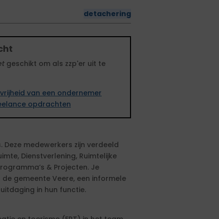
detachering
cht
et
geschikt om als zzp'er uit te
vrijheid van een ondernemer
freelance opdrachten
. Deze medewerkers zijn verdeeld
imte, Dienstverlening, Ruimtelijke
Programma’s & Projecten. Je
en de gemeente Veere, een informele
uitdaging in hun functie.