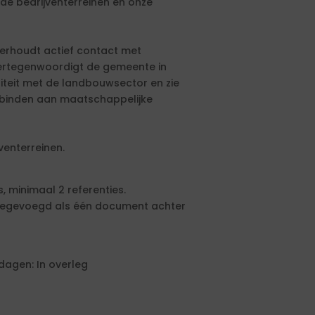
e bedrijventerreinen en onze
derhoudt actief contact met
ertegenwoordigt de gemeente in
niteit met de landbouwsector en zie
rbinden aan maatschappelijke
venterreinen.
, minimaal 2 referenties.
 toegevoegd als één document achter
agen: In overleg