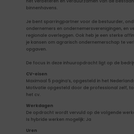
het verbeteren en verduurzamen van de bestaand
binnenhavens.
Je bent sparringpartner voor de bestuurder, on
ondernemers en ondernemersverenigingen, en v
regionale overleggen. Ook heb je een sterke affi
je kansen om agrarisch ondernemerschap te ve
opgaven.
De focus in deze inhuuropdracht ligt op de bedrij
CV-eisen
Maximaal 5 pagina’s, opgesteld in het Nederlands
Motivatie opgesteld door de professional zelf,
het cv.
Werkdagen
De opdracht wordt vervuld op de volgende werkd
Is hybride werken mogelijk: Ja
Uren