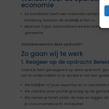
economie
De kandidaat heeft een maximale reistijd van 1
Domburg, benoem dit duidelijk in het cv;
Minimaal 2 jaar aantoonbare werkervaring als
gemeente;
Geïnteresseerd in deze opdracht?
Zo gaan wij te werk
1. Reageer op de opdracht Bele
Zodra je hebt gereageerd op deze opdracht, gaa
om te onderzoeken of er sprake is van een goed
We bekijken of jouw expertise en cv aansluite
We checken jouw profiel grondig op de gestelde
We nemen je tarief onder de loep en leggen d
je concurrentiekracht te bepalen