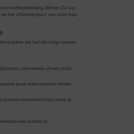
ccesvolle plaatsing. Binnen 24 uur
en het offertetraject van start kan
e
 dan pakken we het als volgt samen
iploma’s, referenties of een VOG
p waarin jouw meerwaarde helder
p actuele marktinzichten, maar je
meestal een intake of