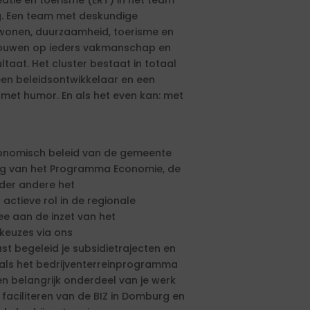
eatie en toerisme (ERT) in het team
ng. Een team met deskundige
 wonen, duurzaamheid, toerisme en
ertrouwen op ieders vakmanschap en
ltaat. Het cluster bestaat in totaal
een beleidsontwikkelaar en een
met humor. En als het even kan: met
conomisch beleid van de gemeente
ing van het Programma Economie, de
nder andere het
actieve rol in de regionale
e aan de inzet van het
skeuzes via ons
t begeleid je subsidietrajecten en
oals het bedrijventerreinprogramma
n belangrijk onderdeel van je werk
 faciliteren van de BIZ in Domburg en