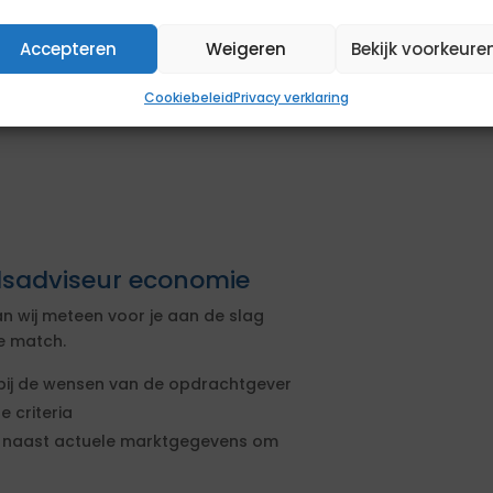
Accepteren
Weigeren
Bekijk voorkeure
 uur naar het gemeentehuis in
Cookiebeleid
Privacy verklaring
 adviseur economie binnen een
idsadviseur economie
n wij meteen voor je aan de slag
e match.
n bij de wensen van de opdrachtgever
 criteria
it naast actuele marktgegevens om