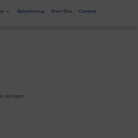
en
Detachering
Over Ons
Contact
s verlopen.