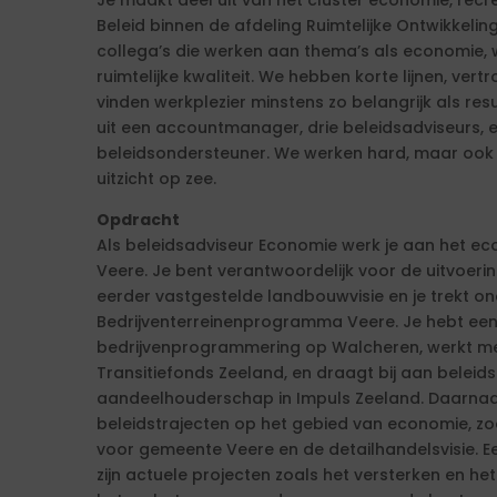
Je maakt deel uit van het cluster economie, recr
Beleid binnen de afdeling Ruimtelijke Ontwikkeli
collega’s die werken aan thema’s als economie,
ruimtelijke kwaliteit. We hebben korte lijnen, v
vinden werkplezier minstens zo belangrijk als resu
uit een accountmanager, drie beleidsadviseurs, 
beleidsondersteuner. We werken hard, maar ook 
uitzicht op zee.
Opdracht
Als beleidsadviseur Economie werk je aan het e
Veere. Je bent verantwoordelijk voor de uitvoer
eerder vastgestelde landbouwvisie en je trekt o
Bedrijventerreinenprogramma Veere. Je hebt een 
bedrijvenprogrammering op Walcheren, werkt me
Transitiefonds Zeeland, en draagt bij aan beleid
aandeelhouderschap in Impuls Zeeland. Daarnaas
beleidstrajecten op het gebied van economie, z
voor gemeente Veere en de detailhandelsvisie. Ee
zijn actuele projecten zoals het versterken en het