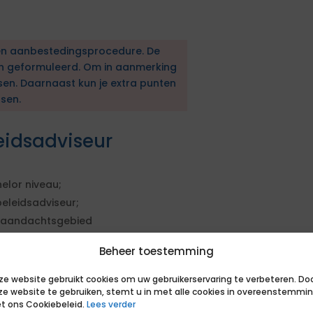
en aanbestedingsprocedure. De
en geformuleerd. Om in aanmerking
sen. Daarnaast kun je extra punten
sen.
eidsadviseur
elor niveau;
eleidsadviseur;
t aandachtsgebied
Beheer toestemming
te;
economie;
ze website gebruikt cookies om uw gebruikerservaring te verbeteren. Do
ze website te gebruiken, stemt u in met alle cookies in overeenstemmi
eleidsadviseur
t ons Cookiebeleid.
Lees verder