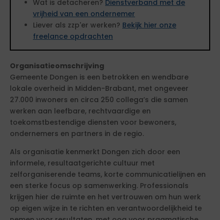
Wat is detacheren?
Dienstverband met de
vrijheid van een ondernemer
Liever als zzp'er werken?
Bekijk hier onze
freelance opdrachten
Organisatieomschrijving
Gemeente Dongen is een betrokken en wendbare
lokale overheid in Midden-Brabant, met ongeveer
27.000 inwoners en circa 250 collega’s die samen
werken aan leefbare, rechtvaardige en
toekomstbestendige diensten voor bewoners,
ondernemers en partners in de regio.
Als organisatie kenmerkt Dongen zich door een
informele, resultaatgerichte cultuur met
zelforganiserende teams, korte communicatielijnen en
een sterke focus op samenwerking. Professionals
krijgen hier de ruimte en het vertrouwen om hun werk
op eigen wijze in te richten en verantwoordelijkheid te
nemen voor resultaten, met oog voor pragmatische