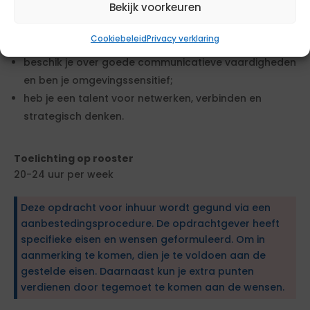
Bekijk voorkeuren
HBO niveau;
heb je relevante werkervaring op het gebied van
Cookiebeleid
Privacy verklaring
mobiliteit en/of verkeer;
beschik je over goede communicatieve vaardigheden
en ben je omgevingssensitief;
heb je een talent voor netwerken, verbinden en
strategisch denken.
Toelichting op rooster
20-24 uur per week
Deze opdracht voor inhuur wordt gegund via een
aanbestedingsprocedure. De opdrachtgever heeft
specifieke eisen en wensen geformuleerd. Om in
aanmerking te komen, dien je te voldoen aan de
gestelde eisen. Daarnaast kun je extra punten
verdienen door tegemoet te komen aan de wensen.