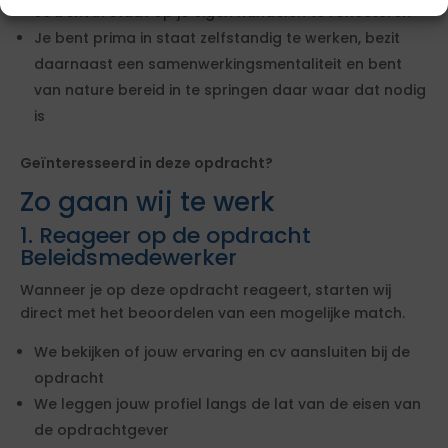
Je bent in staat op je eigen handelen te reflecteren
Je bent prima in staat zelfstandig te werken, bezit
daarnaast een samenwerkingsmentaliteit en bent
van nature bereid in te springen daar waar dat nodig
is
Geïnteresseerd in deze opdracht?
Zo gaan wij te werk
1. Reageer op de opdracht
Beleidsmedewerker
Wanneer je op deze opdracht reageert, starten wij
direct met het beoordelen van een mogelijke match.
We bekijken of jouw ervaring en cv aansluiten bij de
opdracht
We leggen jouw profiel langs de lat van de eisen van
de opdrachtgever