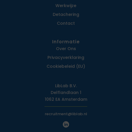
Werkwijze
Detachering
Contact
Informatie
Over Ons
Privacy­verklaring
Cookiebeleid (EU)
LibLab B.V.
Delflandlaan 1
1062 EA Amsterdam
recruitment@liblab.nl