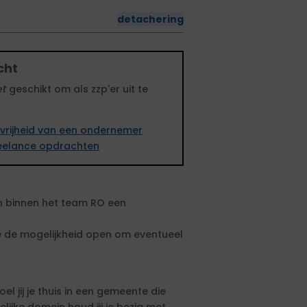
detachering
cht
et
geschikt om als zzp'er uit te
vrijheid van een ondernemer
freelance opdrachten
 binnen het team RO een
e de mogelijkheid open om eventueel
l jij je thuis in een gemeente die