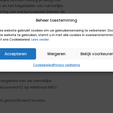
elijke domein houd jij je bezig met
 en het begeleiden van ruimtelijke
etering van werkprocessen binnen de
rincipeverzoeken. Ook organiseer je
Beheer toestemming
nis en ervaring van het grondgebied
ze website gebruikt cookies om uw gebruikerservaring te verbeteren. Do
ze website te gebruiken, stemt u in met alle cookies in overeenstemmi
t ons Cookiebeleid.
Lees verder
en aanbestedingsprocedure. De
en geformuleerd. Om in aanmerking
sen. Daarnaast kun je extra punten
Accepteren
Weigeren
Bekijk voorkeure
sen.
Cookiebeleid
Privacy verklaring
vakgebied van de ruimtelijke
bestuursrecht) op minimaal HBO-
een gecertificeerd bureau.