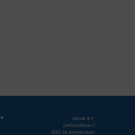
ie
LibLab B.V.
Delflandlaan 1
1062 EA Amsterdam