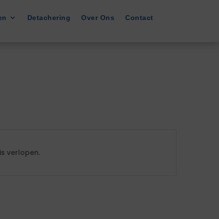
en
Detachering
Over Ons
Contact
s verlopen.