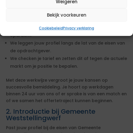
Weigeren
Wanneer je op deze opdracht reageert, starten wij
Bekijk voorkeuren
direct met het beoordelen van een mogelijke match.
We bekijken of jouw ervaring en cv aansluiten bij de
Cookiebeleid
Privacy verklaring
opdracht.
We leggen jouw profiel langs de lat van de eisen van
de opdrachtgever.
We checken je tarief en zetten dit af tegen de actuele
markt om je positie te bepalen.
Met deze werkwijze vergroot je jouw kansen op
succesvolle bemiddeling. Je hoort op werkdagen
binnen 24 uur van ons of er sprake is van een match en
of we samen het offertetraject kunnen beginnen.
2. Introductie bij Gemeente
Weststellingwerf
Past jouw profiel bij de eisen van Gemeente