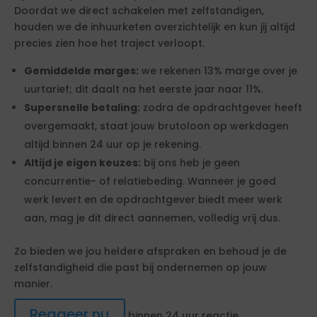
Doordat we direct schakelen met zelfstandigen,
houden we de inhuurketen overzichtelijk en kun jij altijd
precies zien hoe het traject verloopt.
Gemiddelde marges:
we rekenen 13% marge over je
uurtarief; dit daalt na het eerste jaar naar 11%.
Supersnelle betaling:
zodra de opdrachtgever heeft
overgemaakt, staat jouw brutoloon op werkdagen
altijd binnen 24 uur op je rekening.
Altijd je eigen keuzes:
bij ons heb je geen
concurrentie- of relatiebeding. Wanneer je goed
werk levert en de opdrachtgever biedt meer werk
aan, mag je dit direct aannemen, volledig vrij dus.
Zo bieden we jou heldere afspraken en behoud je de
zelfstandigheid die past bij ondernemen op jouw
manier.
Reageer nu
binnen 24 uur reactie