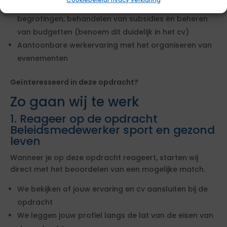
Aantoonbare werkervaring met het maken van
begrotingen, behandelen van subsidies én beheren
van budgetten (benoem dit duidelijk in het cv)
Aantoonbare werkervaring met het organiseren van
evenementen
Geïnteresseerd in deze opdracht?
Zo gaan wij te werk
1. Reageer op de opdracht
Beleidsmedewerker sport en gezond
leven
Wanneer je op deze opdracht reageert, starten wij
direct met het beoordelen van een mogelijke match.
We bekijken of jouw ervaring en cv aansluiten bij de
opdracht
We leggen jouw profiel langs de lat van de eisen van