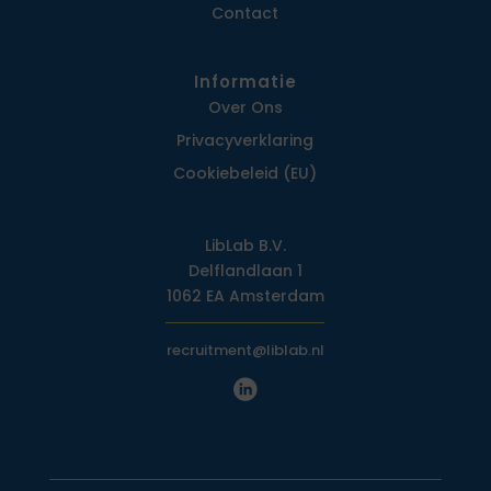
Contact
Informatie
Over Ons
Privacy­verklaring
Cookiebeleid (EU)
LibLab B.V.
Delflandlaan 1
1062 EA Amsterdam
recruitment@liblab.nl