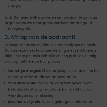
tariefadvies; de uiteindelijke keuze hierin blijft volledig
aan jou
Laat Gemeente Altena weten enthousiast te zijn, dan
organiseren we doorgaans een kennismakings- of
intakegesprek.
3. Aftrap van de opdracht!
Transparantie en eerlijkheid vormen bij ons de basis.
Dankzij onze directe samenwerking met zelfstandigen
blijft het traject overzichtelijk en heb je altijd volledig
zicht op het hele verhuurproces.
Gunstige marges:
13% marge op je uurtarief; na het
eerste jaar wordt dit verlaagd naar 11%.
Snel uitbetaald:
zodra de opdrachtgever heeft
betaald, staat jouw brutoloon binnen 24 uur op
werkdagen op je rekening.
Maximale vrijheid:
bij ons geldt geen relatie- of