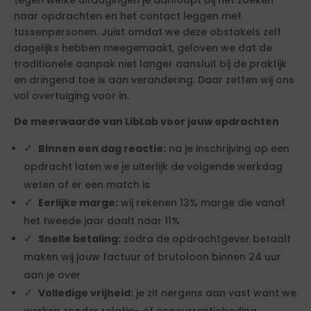
tegen welke uitdagingen je aanloopt bij het zoeken
naar opdrachten en het contact leggen met
tussenpersonen. Juist omdat we deze obstakels zelf
dagelijks hebben meegemaakt, geloven we dat de
traditionele aanpak niet langer aansluit bij de praktijk
en dringend toe is aan verandering. Daar zetten wij ons
vol overtuiging voor in.
De meerwaarde van LibLab voor jouw opdrachten
Binnen een dag reactie:
na je inschrijving op een
opdracht laten we je uiterlijk de volgende werkdag
weten of er een match is
Eerlijke marge:
wij rekenen 13% marge die vanaf
het tweede jaar daalt naar 11%
Snelle betaling:
zodra de opdrachtgever betaalt
maken wij jouw factuur of brutoloon binnen 24 uur
aan je over
Volledige vrijheid:
je zit nergens aan vast want we