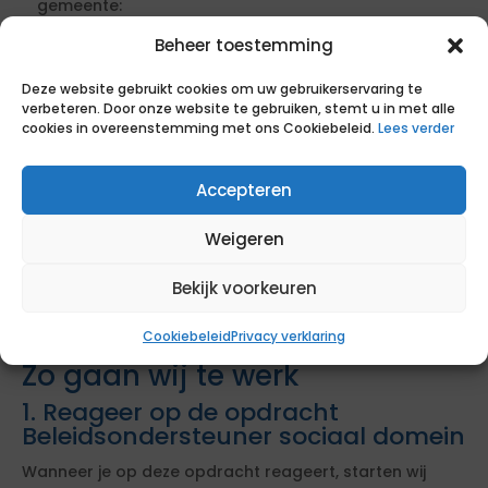
gemeente:
Minimaal 2 jaar (50 punten)
Beheer toestemming
Minimaal 1 jaar (25 punten)
Deze website gebruikt cookies om uw gebruikerservaring te
Aantoonbare werkervaring (0 punten)
verbeteren. Door onze website te gebruiken, stemt u in met alle
cookies in overeenstemming met ons Cookiebeleid.
Lees verder
Aantoonbare werkervaring in de afgelopen 5 jaar als
Beleidsondersteuner bij een gemeente:
Accepteren
Minimaal 3 jaar (50 punten)
Minimaal 2 jaar (25 punten)
Weigeren
Minimaal 1 jaar (0 punten)
Bekijk voorkeuren
Geïnteresseerd in deze opdracht?
Cookiebeleid
Privacy verklaring
Zo gaan wij te werk
1. Reageer op de opdracht
Beleidsondersteuner sociaal domein
Wanneer je op deze opdracht reageert, starten wij