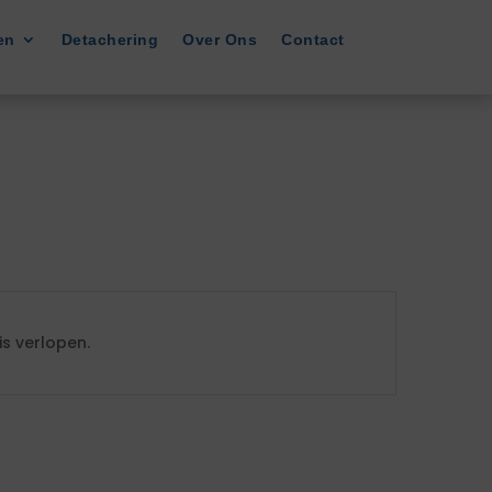
en
Detachering
Over Ons
Contact
s verlopen.