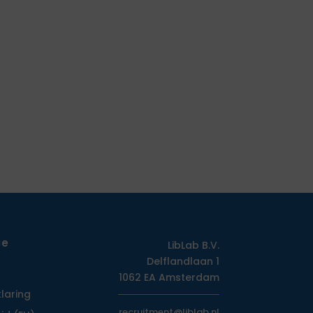
ie
LibLab B.V.
Delflandlaan 1
1062 EA Amsterdam
klaring
recruitment@liblab.nl