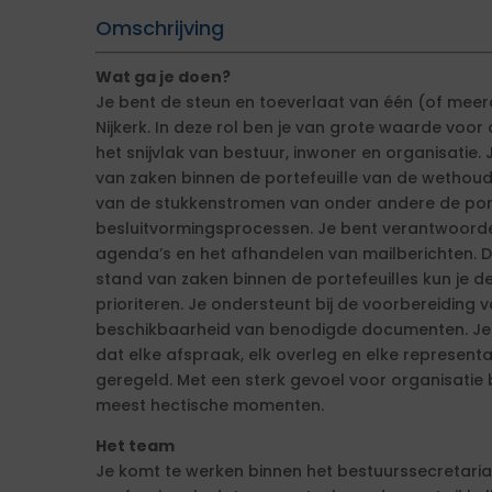
Omschrijving
Wat ga je doen?
Je bent de steun en toeverlaat van één (of me
Nijkerk. In deze rol ben je van grote waarde voor
het snijvlak van bestuur, inwoner en organisatie
van zaken binnen de portefeuille van de wethou
van de stukkenstromen van onder andere de por
besluitvormingsprocessen. Je bent verantwoorde
agenda’s en het afhandelen van mailberichten. D
stand van zaken binnen de portefeuilles kun je 
prioriteren. Je ondersteunt bij de voorbereiding 
beschikbaarheid van benodigde documenten. Je w
dat elke afspraak, elk overleg en elke representat
geregeld. Met een sterk gevoel voor organisatie b
meest hectische momenten.
Het team
Je komt te werken binnen het bestuurssecretaria