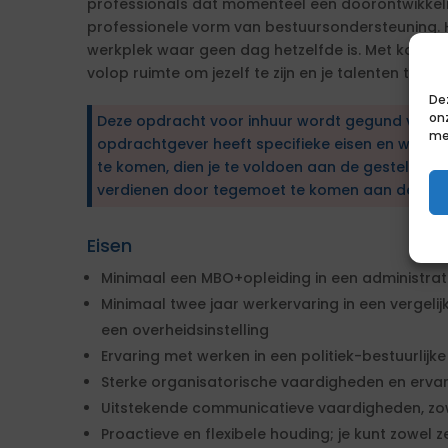
professionals dat momenteel een doorontwikke
professionele vorm van bestuursondersteuning. 
werkplek waar geen dag hetzelfde is. Met korte lij
volop ruimte om jezelf te zijn en je talenten te be
De
on
Deze opdracht voor inhuur wordt gegund via e
me
opdrachtgever heeft specifieke eisen en wens
te komen, dien je te voldoen aan de gestelde ei
verdienen door tegemoet te komen aan de wen
Eisen
Minimaal een MBO+opleiding in een administrati
Minimaal twee jaar werkervaring in een vergelijk
een overheidsinstelling
Ervaring met werken in een politiek-bestuurlij
Sterke organisatorische vaardigheden en erv
Uitstekende communicatieve vaardigheden, zowe
Proactieve en flexibele houding; je kunt zowel z