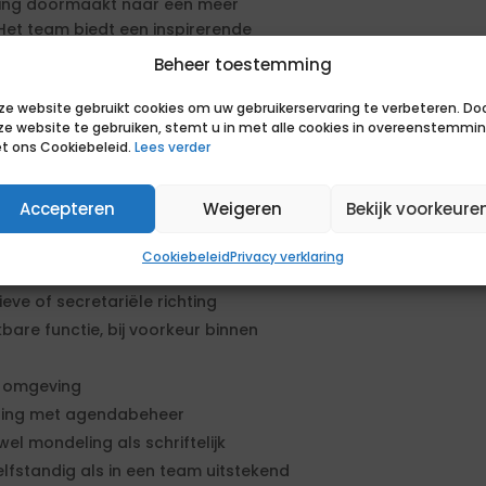
ling doormaakt naar een meer
Het team biedt een inspirerende
nen binnen de organisatie krijg je
Beheer toestemming
nutten.
ze website gebruikt cookies om uw gebruikerservaring te verbeteren. Do
ze website te gebruiken, stemt u in met alle cookies in overeenstemmi
en aanbestedingsprocedure. De
t ons Cookiebeleid.
Lees verder
en geformuleerd. Om in aanmerking
sen. Daarnaast kun je extra punten
sen.
Accepteren
Weigeren
Bekijk voorkeure
Cookiebeleid
Privacy verklaring
eve of secretariële richting
bare functie, bij voorkeur binnen
ke omgeving
aring met agendabeheer
l mondeling als schriftelijk
elfstandig als in een team uitstekend