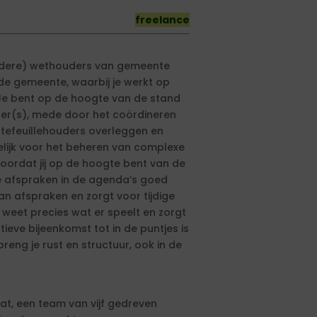
freelance
erdere) wethouders van gemeente
 de gemeente, waarbij je werkt op
. Je bent op de hoogte van de stand
der(s), mede door het coördineren
tefeuillehouders overleggen en
lijk voor het beheren van complexe
oordat jij op de hoogte bent van de
de afspraken in de agenda’s goed
van afspraken en zorgt voor tijdige
eet precies wat er speelt en zorgt
ieve bijeenkomst tot in de puntjes is
reng je rust en structuur, ook in de
at, een team van vijf gedreven