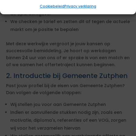
We leggen jouw profiel langs de lat van de eisen van
Cookiebeleid
Privacy verklaring
de opdrachtgever
We checken je tarief en zetten dit af tegen de actuele
markt om je positie te bepalen
Met deze werkwijze vergroot je jouw kansen op
succesvolle bemiddeling. Je hoort op werkdagen
binnen 24 uur van ons of er sprake is van een match en
of we samen het offertetraject kunnen beginnen.
2. Introductie bij Gemeente Zutphen
Past jouw profiel bij de eisen van Gemeente Zutphen?
Dan volgen de volgende stappen:
Wij stellen jou voor aan Gemeente Zutphen
Indien er aanvullende stukken nodig zijn, zoals een
motivatie, diploma's, referenties of een VOG, zorgen
wij voor het verzamelen hiervan