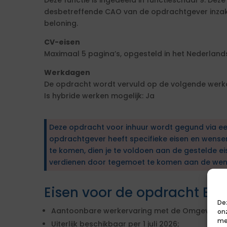
Deze functie is ingedeeld in functieschaal 9. Dez
desbetreffende CAO van de opdrachtgever inzake
beloning.
CV-eisen
Maximaal 5 pagina’s, opgesteld in het Nederlands
Werkdagen
De opdracht wordt vervuld op de volgende werkd
Is hybride werken mogelijk: Ja
Deze opdracht voor inhuur wordt gegund via e
opdrachtgever heeft specifieke eisen en wens
te komen, dien je te voldoen aan de gestelde ei
verdienen door tegemoet te komen aan de wen
Eisen voor de opdracht Bo
De
Aantoonbare werkervaring met de Omgevingsw
on
me
Uiterlijk beschikbaar per 1 juli 2026;