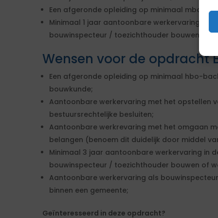
Een afgeronde opleiding op minimaal mbo nive
Minimaal 1 jaar aantoonbare werkervaring in de
bouwinspecteur / toezichthouder bouwen of wo
Wensen voor de opdracht 
Een afgeronde opleiding op minimaal hbo-bache
bouwkunde;
Aantoonbare werkervaring met het opstellen 
bestuursrechtelijke besluiten;
Aantoonbare werkrevaring met het omgaan me
belangen (benoem dit duidelijk door middel van
Minimaal 3 jaar aantoonbare werkervaring in d
bouwinspecteur / toezichthouder bouwen of wo
Aantoonbare werkervaring als bouwinspecteur
binnen een gemeente;
Geïnteresseerd in deze opdracht?