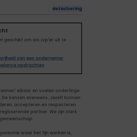
detachering
cht
et
geschikt om als zzp'er uit te
vrijheid van een ondernemer
freelance opdrachten
'kennen' elkaar en voelen onderlinge
t. De kansen eveneens. Jezelf kunnen
rderen, accepteren en respecteren
 regisserende partner. We zijn sterk
e gemeenschap.
isatie waar het fijn werken is,