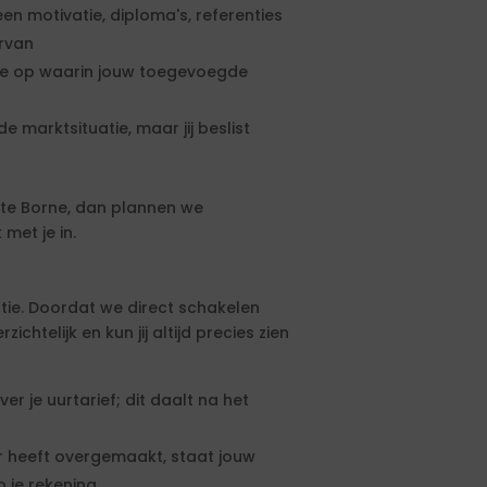
een motivatie, diploma's, referenties
ervan
rte op waarin jouw toegevoegde
e marktsituatie, maar jij beslist
te Borne, dan plannen we
met je in.
tie. Doordat we direct schakelen
htelijk en kun jij altijd precies zien
 je uurtarief; dit daalt na het
 heeft overgemaakt, staat jouw
 je rekening.