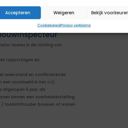
au 4 in de richting van bouwkunde;
Accepteren
Weigeren
Bekijk voorkeure
 afgelopen 5 jaar als
nen binnen een overheidsinstelling;
Cookiebeleid
Privacy verklaring
Bouwinspecteur
lor niveau in de richting van
van rapportages en
t weerstand en conflicterende
 een voorbeeld in het cv);
e afgelopen 5 jaar als
nen binnen een overheidsinstelling;
 / toezichthouder bouwen of wonen