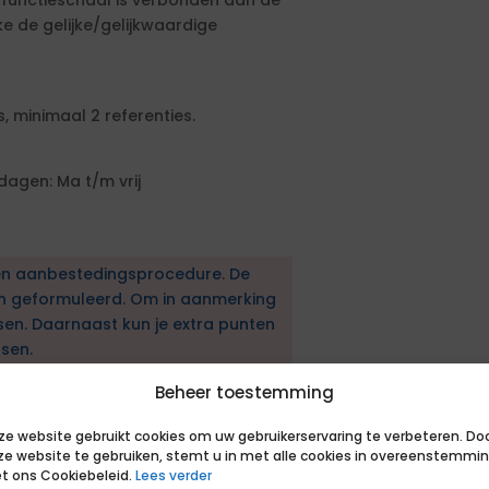
e functieschaal is verbonden aan de
 de gelijke/gelijkwaardige
, minimaal 2 referenties.
agen: Ma t/m vrij
en aanbestedingsprocedure. De
en geformuleerd. Om in aanmerking
sen. Daarnaast kun je extra punten
sen.
Beheer toestemming
uwinspecteur
ze website gebruikt cookies om uw gebruikerservaring te verbeteren. Do
et, woningwet en WKB;
ze website te gebruiken, stemt u in met alle cookies in overeenstemmi
t ons Cookiebeleid.
Lees verder