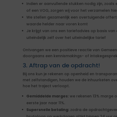
Indien er aanvullende stukken nodig zijn, zoals 
of een VOG, zorgen wij voor het verzamelen hi
We stellen gezamenlijk een overtuigende offe
waarde helder naar voren komt
Je krijgt van ons een tariefadvies op basis van d
uiteindelijk zelf over het uiteindelijke tarief
Ontvangen we een positieve reactie van Gemeen
doorgaans een kennismakings- of intakegesprek 
3. Aftrap van de opdracht!
Bij ons kun je rekenen op openheid en transparan
met zelfstandigen, houden we de inhuurketen overzic
hoe het traject verloopt.
Gemiddelde marges:
we rekenen 13% marge over
eerste jaar naar 11%.
Supersnelle betaling:
zodra de opdrachtgever
brutoloon op werkdagen altijd binnen 24 uur op