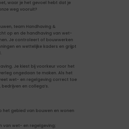
t, waar je het gevoel hebt dat je
 onze weg vooruit?
Bouwen, team Handhaving &
zicht op en de handhaving van wet-
nen. Je controleert of bouwwerken
ingen en wettelijke kaders en grijpt
.
ving. Je kiest bij voorkeur voor het
verleg ongedaan te maken. Als het
 weet wet- en regelgeving correct toe
bedrijven en collega’s.
op het gebied van bouwen en wonen
n van wet- en regelgeving;