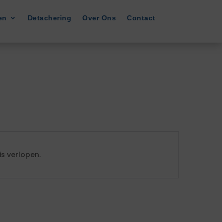
en
Detachering
Over Ons
Contact
s verlopen.