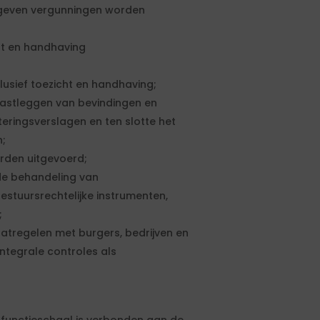
geven vergunningen worden
ht en handhaving
lusief toezicht en handhaving;
 vastleggen van bevindingen en
eringsverslagen en ten slotte het
n;
rden uitgevoerd;
de behandeling van
stuursrechtelijke instrumenten,
;
atregelen met burgers, bedrijven en
integrale controles als