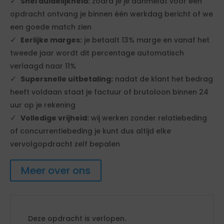
Snel duidelijkheid:
zodra je je aanmeldt voor een
opdracht ontvang je binnen één werkdag bericht of we
een goede match zien
Eerlijke marges:
je betaalt 13% marge en vanaf het
tweede jaar wordt dit percentage automatisch
verlaagd naar 11%
Supersnelle uitbetaling:
nadat de klant het bedrag
heeft voldaan staat je factuur of brutoloon binnen 24
uur op je rekening
Volledige vrijheid:
wij werken zonder relatiebeding
of concurrentiebeding je kunt dus altijd elke
vervolgopdracht zelf bepalen
Meer over ons
Deze opdracht is verlopen.