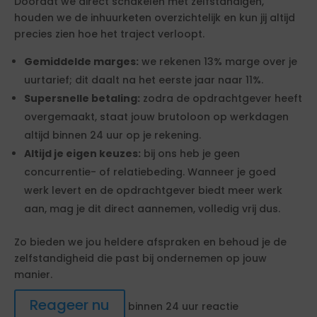
Doordat we direct schakelen met zelfstandigen,
houden we de inhuurketen overzichtelijk en kun jij altijd
precies zien hoe het traject verloopt.
Gemiddelde marges:
we rekenen 13% marge over je
uurtarief; dit daalt na het eerste jaar naar 11%.
Supersnelle betaling:
zodra de opdrachtgever heeft
overgemaakt, staat jouw brutoloon op werkdagen
altijd binnen 24 uur op je rekening.
Altijd je eigen keuzes:
bij ons heb je geen
concurrentie- of relatiebeding. Wanneer je goed
werk levert en de opdrachtgever biedt meer werk
aan, mag je dit direct aannemen, volledig vrij dus.
Zo bieden we jou heldere afspraken en behoud je de
zelfstandigheid die past bij ondernemen op jouw
manier.
Reageer nu
binnen 24 uur reactie