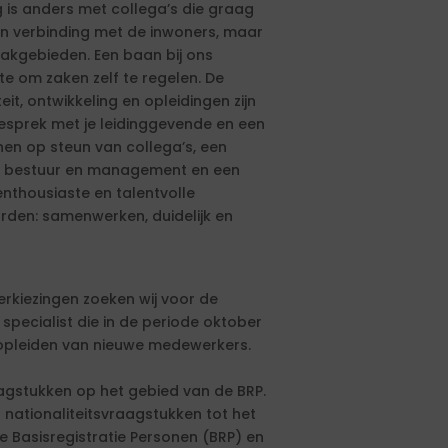
ag is anders met collega’s die graag
in verbinding met de inwoners, maar
vakgebieden. Een baan bij ons
te om zaken zelf te regelen. De
eit, ontwikkeling en opleidingen zijn
 gesprek met je leidinggevende en een
en op steun van collega’s, een
 het bestuur en management en een
nthousiaste en talentvolle
rden: samenwerken, duidelijk en
kiezingen zoeken wij voor de
pecialist die in de periode oktober
 opleiden van nieuwe medewerkers.
aagstukken op het gebied van de BRP.
 nationaliteitsvraagstukken tot het
e Basisregistratie Personen (BRP) en