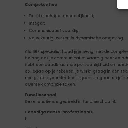
Competenties
Daadkrachtige persoonlijkheid;
Integer;
Communicatief vaardig;
Nauwkeurig werken in dynamische omgeving.
Als BRP specialist houd jij je bezig met de comple
belang dat je communicatief vaardig bent en admi
hebt een daadkrachtige persoonlijkheid en hande
collega’s op je rekenen: je werkt graag in een 
een grote dynamiek kun jij goed omgaan en je ben
diverse complexe taken.
Functieschaal
Deze functie is ingedeeld in functieschaal 9.
Benodigd aantal professionals
1