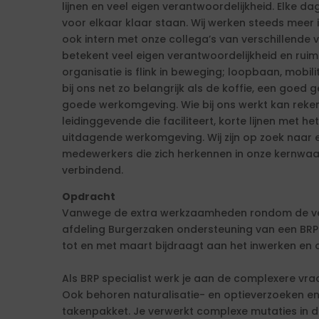
lijnen en veel eigen verantwoordelijkheid. Elke d
voor elkaar klaar staan. Wij werken steeds meer 
ook intern met onze collega’s van verschillende 
betekent veel eigen verantwoordelijkheid en ruim
organisatie is flink in beweging; loopbaan, mobilit
bij ons net zo belangrijk als de koffie, een goed
goede werkomgeving. Wie bij ons werkt kan reken
leidinggevende die faciliteert, korte lijnen met
uitdagende werkomgeving. Wij zijn op zoek naar e
medewerkers die zich herkennen in onze kernwaa
verbindend.
Opdracht
Vanwege de extra werkzaamheden rondom de ver
afdeling Burgerzaken ondersteuning van een BRP s
tot en met maart bijdraagt aan het inwerken en
Als BRP specialist werk je aan de complexere vr
Ook behoren naturalisatie- en optieverzoeken en
takenpakket. Je verwerkt complexe mutaties in d