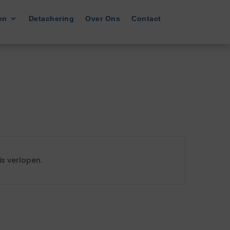
en
Detachering
Over Ons
Contact
s verlopen.