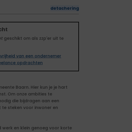
detachering
cht
et
geschikt om als zzp'er uit te
vrijheid van een ondernemer
freelance opdrachten
meente Baarn. Hier kun je je hart
nst. Om onze ambities te
odig die bijdragen aan een
 te steken voor inwoner en
 werk en klein genoeg voor korte