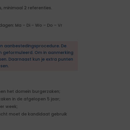
, minimaal 2 referenties.
agen: Ma – Di – Wo – Do – Vr
en aanbestedingsprocedure. De
en geformuleerd. Om in aanmerking
sen. Daarnaast kun je extra punten
sen.
nen het domein burgerzaken;
ken in de afgelopen 5 jaar;
er week;
acht moet de kandidaat gebruik