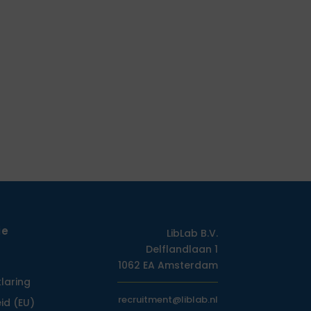
ie
LibLab B.V.
Delflandlaan 1
1062 EA Amsterdam
klaring
recruitment@liblab.nl
id (EU)