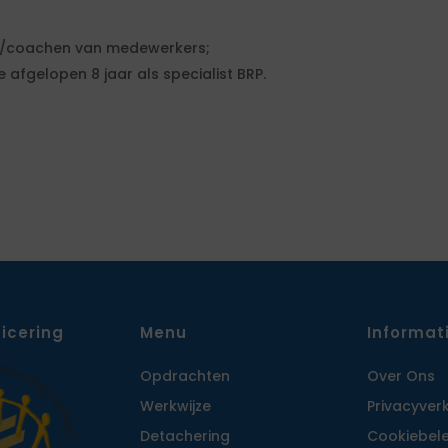
n/coachen van medewerkers;
 afgelopen 8 jaar als specialist BRP.
ficering
Menu
Informat
Opdrachten
Over Ons
Werkwijze
Privacy­ver
Detachering
Cookiebele