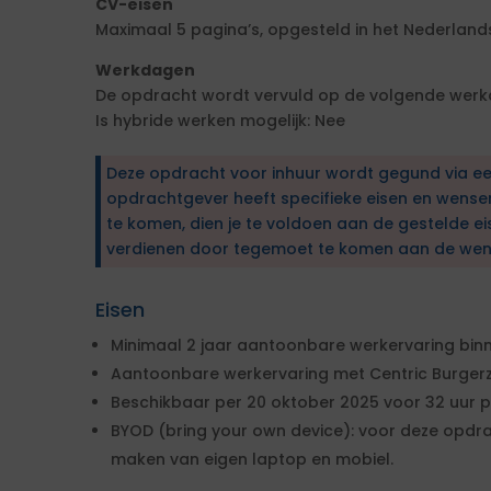
CV-eisen
Maximaal 5 pagina’s, opgesteld in het Nederlands
Werkdagen
De opdracht wordt vervuld op de volgende werkd
Is hybride werken mogelijk: Nee
Deze opdracht voor inhuur wordt gegund via e
opdrachtgever heeft specifieke eisen en wens
te komen, dien je te voldoen aan de gestelde ei
verdienen door tegemoet te komen aan de wen
Eisen
Minimaal 2 jaar aantoonbare werkervaring bin
Aantoonbare werkervaring met Centric Burgerza
Beschikbaar per 20 oktober 2025 voor 32 uur p
BYOD (bring your own device): voor deze opdr
maken van eigen laptop en mobiel.