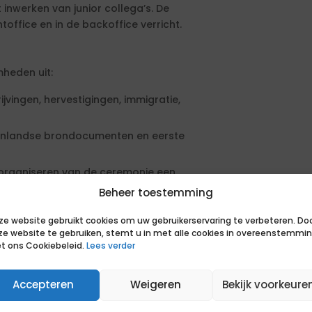
 inwerken van junior collega’s. De
fice en in de backoffice verricht.
mheden uit:
ijvingen, hervestigingen, immigratie,
tenlandse brondocumenten en eerste
 organiseren van de ceremonie een
Beheer toestemming
n;
ze website gebruikt cookies om uw gebruikerservaring te verbeteren. Do
ze website te gebruiken, stemt u in met alle cookies in overeenstemmi
ntoffice en junior collega’s;
t ons Cookiebeleid.
Lees verder
 en gegevensverstrekkingen;
et verbetervoorstellen komen.
Accepteren
Weigeren
Bekijk voorkeure