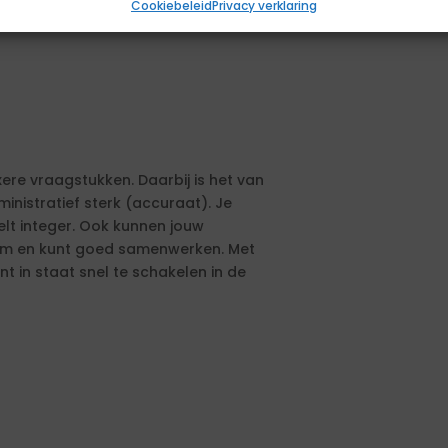
Cookiebeleid
Privacy verklaring
xere vraagstukken. Daarbij is het van
nistratief sterk (accuraat). Je
lt integer. Ook kunnen jouw
team en kunt goed samenwerken. Met
t in staat snel te schakelen in de