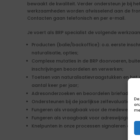
bewaakt de kwaliteit. Verder ondersteun je bij het
werkzaamheden worden afwisselend aan de frontof
Contacten gaan telefonisch en per e-mail.
Je voert als BRP specialist de volgende werkzaa
Producten (balie/backoffice): o.a. eerste inschr
naturalisatie, opties;
Complexe mutaties in de BRP doorvoeren, bui
inschrijvingen beoordelen en verwerken;
Toetsen van naturalisatievraagstukken en het
aantal keer per jaar;
Adresonderzoeken en beoordelen briefadresse
De
Ondersteunen bij de jaarlijkse zelfevaluatie;
on
Fungeren als vraagbaak voor de medewerker fro
me
Fungeren als vraagbaak voor adreswijzigingen
Knelpunten in onze processen signaleren en m