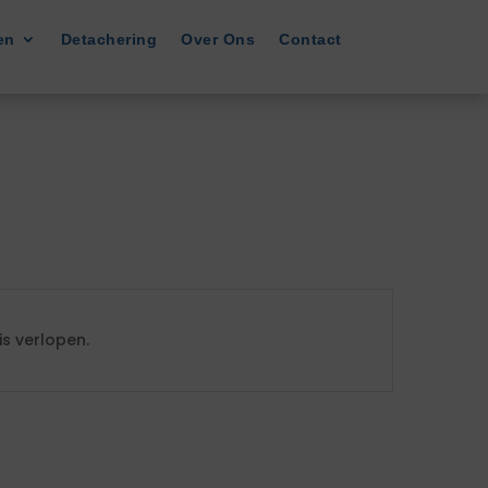
en
Detachering
Over Ons
Contact
s verlopen.