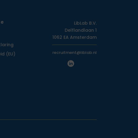
ie
LibLab B.V.
Delflandlaan 1
1062 EA Amsterdam
klaring
recruitment@liblab.nl
id (EU)