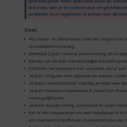
opdrachtgever heeft specifieke eisen en wens
te komen, dien je te voldoen aan de gestelde ei
verdienen door tegemoet te komen aan de wen
Eisen
Hbo werk- en denkniveau met een afgeronde op
Schulddienstverlening.
Minimaal 2 jaar recente werkervaring als budg
Kennis van de Wet Gemeentelijke Schuldhulpver
Affiniteit met inwoners met schulden en/of een
Je kunt omgaan met agressie en werken onder 
Je bent communicatief vaardig en hebt een di
Je kunt inwoners meenemen in zowel hun financ
onmogelijkheden.
Je bent daadkrachtig, coachend en weet mens
Het is niet toegestaan om een kandidaat in te h
van Gemeente Eindhoven (tussenperiode van tw