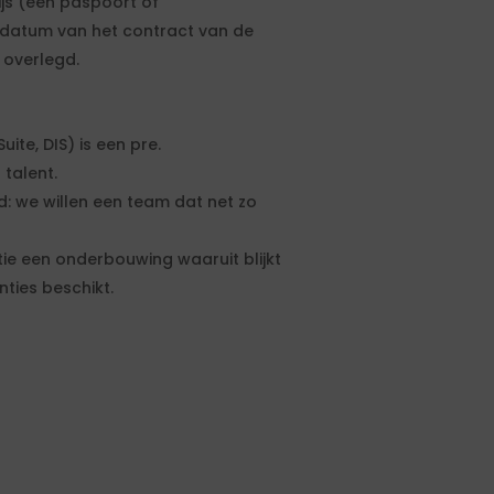
ijs (een paspoort of
artdatum van het contract van de
 overlegd.
ite, DIS) is een pre.
 talent.
end: we willen een team dat net zo
ie een onderbouwing waaruit blijkt
ties beschikt.