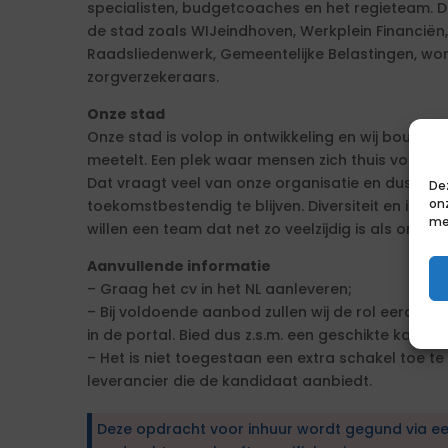
specialisten, budgetcoaches en het regieteam. D
de stad zoals WIJeindhoven, Werkplein Financiën
Raadsliedenwerk, Gemeentelijke Belastingen, wo
zorgverzekeraars.
Onze stad
Onze stad is volop in ontwikkeling en wij bouwe
meetelt. Een plek waar mensen zich thuis voele
Dat vraagt veel van onze organisatie en dus ve
De
on
toekomstbestendig te blijven. Diversiteit en inclus
me
willen een team dat net zo veelzijdig is als onze s
Aanvullende informatie
– Graag het cv in het NL aanleveren;
– Bij voldoende aanbod zullen wij de rol eerder 
in de portal. Bied dus z.s.m. een geschikte kandi
– Het is niet toegestaan een extra schakel toe t
leverancier die de kandidaat aanbiedt.
Deze opdracht voor inhuur wordt gegund via e