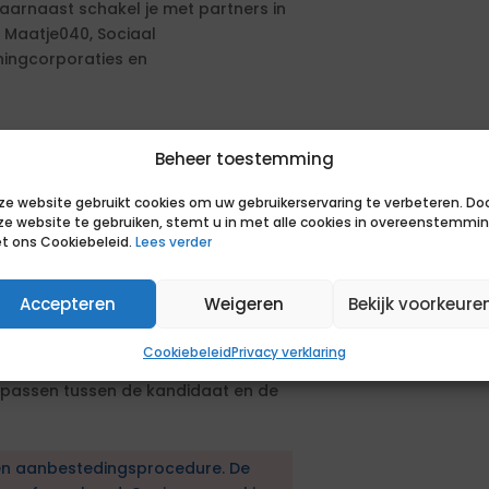
aarnaast schakel je met partners in
, Maatje040, Sociaal
ningcorporaties en
n mee aan een stad waarin iedereen
Beheer toestemming
n en hun dromen kunnen waarmaken.
rsterken we onze teams om
ze website gebruikt cookies om uw gebruikerservaring te verbeteren. Do
ze website te gebruiken, stemt u in met alle cookies in overeenstemmi
ie zijn bij ons vanzelfsprekend: we
t ons Cookiebeleid.
Lees verder
tad.
Accepteren
Weigeren
Bekijk voorkeure
sluiten dan de aangegeven deadline
Cookiebeleid
Privacy verklaring
daat aan;
e passen tussen de kandidaat en de
en aanbestedingsprocedure. De