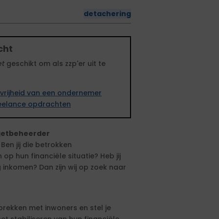
detachering
cht
et
geschikt om als zzp'er uit te
vrijheid van een ondernemer
freelance opdrachten
getbeheerder
Ben jij die betrokken
op hun financiële situatie? Heb jij
 inkomen? Dan zijn wij op zoek naar
rekken met inwoners en stel je