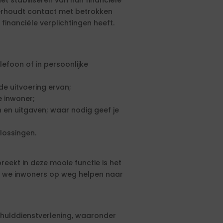
t stabiliseren van hun financiële
derhoudt contact met betrokken
financiële verplichtingen heeft.
efoon of in persoonlijke
de uitvoering ervan;
e inwoner;
en en uitgaven; waar nodig geef je
lossingen.
reekt in deze mooie functie is het
 we inwoners op weg helpen naar
hulddienstverlening, waaronder