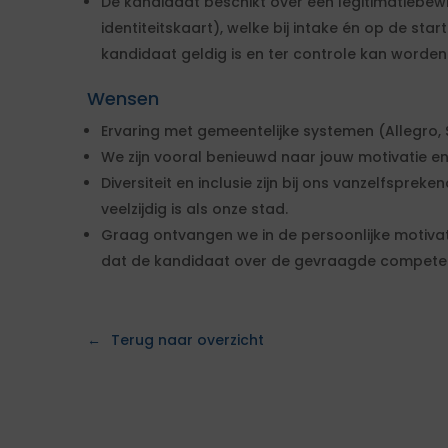
De kandidaat beschikt over een legitimatiebew
identiteitskaart), welke bij intake én op de st
kandidaat geldig is en ter controle kan worden
Wensen
Ervaring met gemeentelijke systemen (Allegro, Su
We zijn vooral benieuwd naar jouw motivatie en
Diversiteit en inclusie zijn bij ons vanzelfsprek
veelzijdig is als onze stad.
Graag ontvangen we in de persoonlijke motivat
dat de kandidaat over de gevraagde competen
Terug naar overzicht