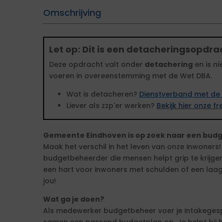
Omschrijving
Let op: Dit is een detacheringsopdra
Deze opdracht valt onder
detachering
en is
ni
voeren in overeenstemming met de Wet DBA.
Wat is detacheren?
Dienstverband met de 
Liever als zzp'er werken?
Bekijk hier onze 
Gemeente Eindhoven is op zoek naar een bud
Maak het verschil in het leven van onze inwoners! 
budgetbeheerder die mensen helpt grip te krijgen 
een hart voor inwoners met schulden of een laag
jou!
Wat ga je doen?
Als medewerker budgetbeheer voer je intakegesp