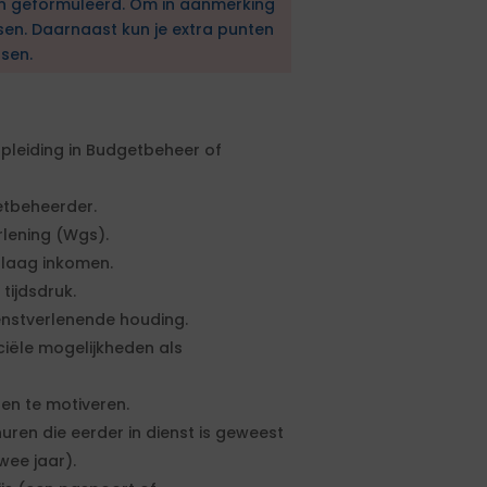
en geformuleerd. Om in aanmerking
sen. Daarnaast kun je extra punten
sen.
leiding in Budgetbeheer of
etbeheerder.
lening (Wgs).
 laag inkomen.
tijdsdruk.
enstverlenende houding.
iële mogelijkheden als
en te motiveren.
uren die eerder in dienst is geweest
ee jaar).