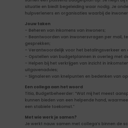
samen een passend budgetplan op. Je helpt bij he
situatie en biedt begeleiding waar nodig. Je on
hulpverleners en organisaties waarbij de inwoner 
Jouw taken
– Beheren van inkomens van inwoners;
– Beantwoorden van inwonersvragen per mail, tel
gesprekken;
– Verantwoordelijk voor het betalingsverkeer en 
– Opstellen van budgetplannen in overleg met d
– Helpen bij het verkrijgen van inzicht in inkomst
uitgavenadvies;
– Signaleren van knelpunten en bedenken van op
Een collega aan het woord
Titia, Budgetbeheerder: “Wat mij het meest aansp
kunnen bieden van een helpende hand, waarmee
een stabiele toekomst.”
Met wie werk je samen?
Je werkt nauw samen met collega’s binnen de sc