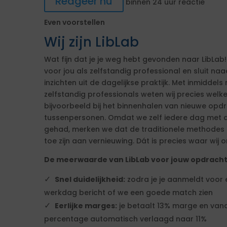
Reageer nu
binnen 24 uur reactie
Even voorstellen
Wij zijn LibLab
Wat fijn dat je je weg hebt gevonden naar LibLab!
voor jou als zelfstandig professional en sluit n
inzichten uit de dagelijkse praktijk. Met inmiddels 
zelfstandig professionals weten wij precies welk
bijvoorbeeld bij het binnenhalen van nieuwe op
tussenpersonen. Omdat we zelf iedere dag met d
gehad, merken we dat de traditionele methodes ni
toe zijn aan vernieuwing. Dát is precies waar wij o
De meerwaarde van LibLab voor jouw opdrach
Snel duidelijkheid:
zodra je je aanmeldt voor
werkdag bericht of we een goede match zien
Eerlijke marges:
je betaalt 13% marge en vana
percentage automatisch verlaagd naar 11%