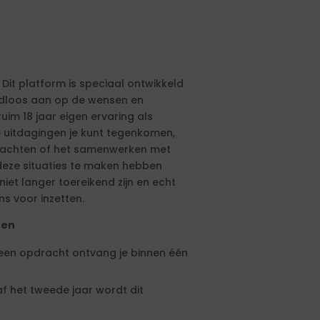
 Dit platform is speciaal ontwikkeld
aadloos aan op de wensen en
ruim 18 jaar eigen ervaring als
e uitdagingen je kunt tegenkomen,
drachten of het samenwerken met
eze situaties te maken hebben
et langer toereikend zijn en echt
ns voor inzetten.
ten
 een opdracht ontvang je binnen één
f het tweede jaar wordt dit