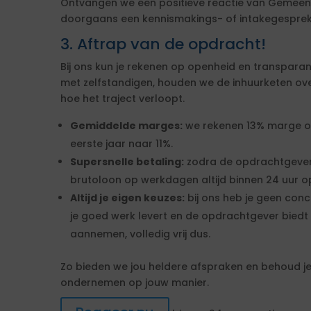
Ontvangen we een positieve reactie van Gemeen
doorgaans een kennismakings- of intakegesprek 
3. Aftrap van de opdracht!
Bij ons kun je rekenen op openheid en transparan
met zelfstandigen, houden we de inhuurketen overzic
hoe het traject verloopt.
Gemiddelde marges:
we rekenen 13% marge over
eerste jaar naar 11%.
Supersnelle betaling:
zodra de opdrachtgever
brutoloon op werkdagen altijd binnen 24 uur op
Altijd je eigen keuzes:
bij ons heb je geen conc
je goed werk levert en de opdrachtgever biedt 
aannemen, volledig vrij dus.
Zo bieden we jou heldere afspraken en behoud je 
ondernemen op jouw manier.