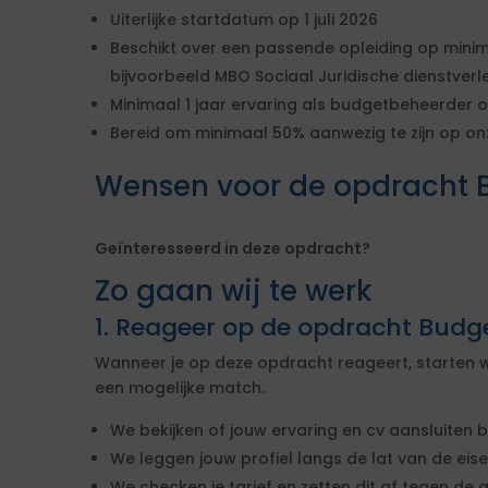
Uiterlijke startdatum op 1 juli 2026
Beschikt over een passende opleiding op mini
bijvoorbeeld MBO Sociaal Juridische dienstverl
Minimaal 1 jaar ervaring als budgetbeheerder
Bereid om minimaal 50% aanwezig te zijn op onz
Wensen voor de opdracht 
Geïnteresseerd in deze opdracht?
Zo gaan wij te werk
1. Reageer op de opdracht Budg
Wanneer je op deze opdracht reageert, starten w
een mogelijke match.
We bekijken of jouw ervaring en cv aansluiten b
We leggen jouw profiel langs de lat van de ei
We checken je tarief en zetten dit af tegen de 