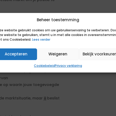
uccesvolle bemiddeling. Je hoort op
Beheer toestemming
s van een match en of we samen het
ze website gebruikt cookies om uw gebruikerservaring te verbeteren. Do
ze website te gebruiken, stemt u in met alle cookies in overeenstemmi
en
t ons Cookiebeleid.
Lees verder
den? Dan volgen de volgende
Accepteren
Weigeren
Bekijk voorkeure
Cookiebeleid
Privacy verklaring
een motivatie, diploma's, referenties
ervan
rte op waarin jouw toegevoegde
e marktsituatie, maar jij beslist