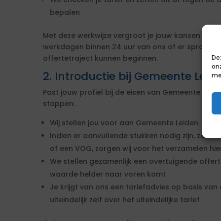
bepalen
Met deze werkwijze vergroot je jouw kansen op s
werkdagen binnen 24 uur van ons of er sprake i
De
offertetraject kunnen beginnen.
on
2. Introductie bij Gemeente Leid
me
Past jouw profiel bij de eisen van Gemeente Lei
stappen:
Wij stellen jou voor aan Gemeente Leiden
Indien er aanvullende stukken nodig zijn, zoals 
of een VOG, zorgen wij voor het verzamelen hi
We stellen gezamenlijk een overtuigende offe
waarde helder naar voren komt
Je krijgt van ons een tariefadvies op basis van d
uiteindelijk zelf over het uiteindelijke tarief