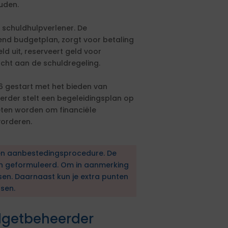
uden.
schuldhulpverlener. De
nd budgetplan, zorgt voor betaling
ld uit, reserveert geld voor
acht aan de schuldregeling.
26 gestart met het bieden van
erder stelt een begeleidingsplan op
eten worden om financiële
vorderen.
en aanbestedingsprocedure. De
en geformuleerd. Om in aanmerking
sen. Daarnaast kun je extra punten
sen.
dgetbeheerder