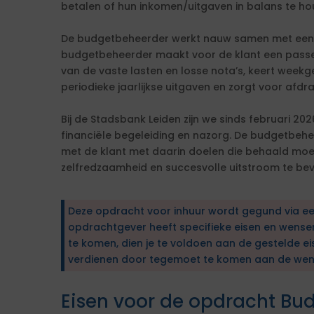
betalen of hun inkomen/uitgaven in balans te ho
De budgetbeheerder werkt nauw samen met een 
budgetbeheerder maakt voor de klant een passe
van de vaste lasten en losse nota’s, keert weekge
periodieke jaarlijkse uitgaven en zorgt voor afdr
Bij de Stadsbank Leiden zijn we sinds februari 20
financiële begeleiding en nazorg. De budgetbehe
met de klant met daarin doelen die behaald mo
zelfredzaamheid en succesvolle uitstroom te be
Deze opdracht voor inhuur wordt gegund via e
opdrachtgever heeft specifieke eisen en wens
te komen, dien je te voldoen aan de gestelde ei
verdienen door tegemoet te komen aan de wen
Eisen voor de opdracht Bu