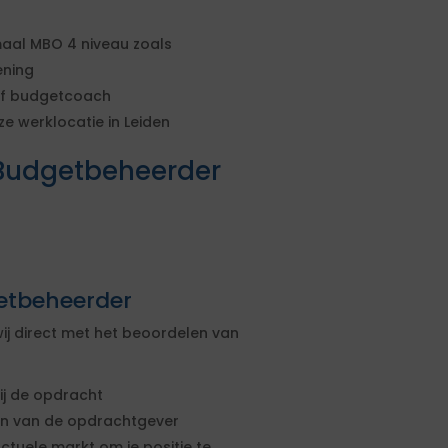
maal MBO 4 niveau zoals
ening
 of budgetcoach
e werklocatie in Leiden
Budgetbeheerder
etbeheerder
ij direct met het beoordelen van
ij de opdracht
sen van de opdrachtgever
actuele markt om je positie te