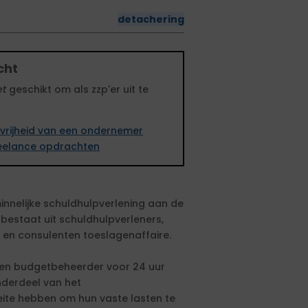
detachering
cht
et
geschikt om als zzp'er uit te
vrijheid van een ondernemer
freelance opdrachten
nnelijke schuldhulpverlening aan de
bestaat uit schuldhulpverleners,
 en consulenten toeslagenaffaire.
 een budgetbeheerder voor 24 uur
nderdeel van het
eite hebben om hun vaste lasten te