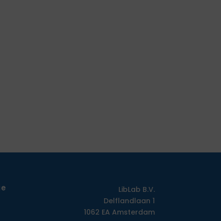
ie
LibLab B.V.
Delflandlaan 1
1062 EA Amsterdam