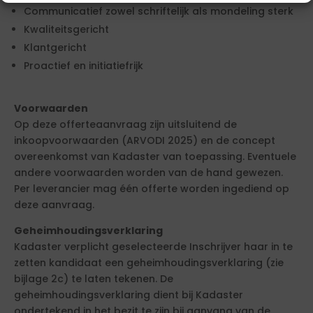
Communicatief zowel schriftelijk als mondeling sterk
Kwaliteitsgericht
Klantgericht
Proactief en initiatiefrijk
Voorwaarden
Op deze offerteaanvraag zijn uitsluitend de
inkoopvoorwaarden (ARVODI 2025) en de concept
overeenkomst van Kadaster van toepassing. Eventuele
andere voorwaarden worden van de hand gewezen.
Per leverancier mag één offerte worden ingediend op
deze aanvraag.
Geheimhoudingsverklaring
Kadaster verplicht geselecteerde Inschrijver haar in te
zetten kandidaat een geheimhoudingsverklaring (zie
bijlage 2c) te laten tekenen. De
geheimhoudingsverklaring dient bij Kadaster
ondertekend in het bezit te zijn bij aanvang van de