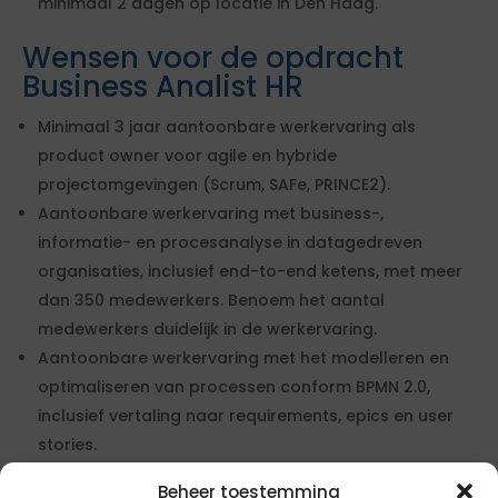
minimaal 2 dagen op locatie in Den Haag.
Wensen voor de opdracht
Business Analist HR
Minimaal 3 jaar aantoonbare werkervaring als
product owner voor agile en hybride
projectomgevingen (Scrum, SAFe, PRINCE2).
Aantoonbare werkervaring met business-,
informatie- en procesanalyse in datagedreven
organisaties, inclusief end-to-end ketens, met meer
dan 350 medewerkers. Benoem het aantal
medewerkers duidelijk in de werkervaring.
Aantoonbare werkervaring met het modelleren en
optimaliseren van processen conform BPMN 2.0,
inclusief vertaling naar requirements, epics en user
stories.
Aantoonbare werkervaring met
Beheer toestemming