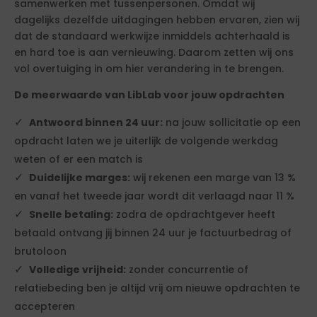
samenwerken met tussenpersonen. Omdat wij
dagelijks dezelfde uitdagingen hebben ervaren, zien wij
dat de standaard werkwijze inmiddels achterhaald is
en hard toe is aan vernieuwing. Daarom zetten wij ons
vol overtuiging in om hier verandering in te brengen.
De meerwaarde van LibLab voor jouw opdrachten
Antwoord binnen 24 uur:
na jouw sollicitatie op een
opdracht laten we je uiterlijk de volgende werkdag
weten of er een match is
Duidelijke marges:
wij rekenen een marge van 13 %
en vanaf het tweede jaar wordt dit verlaagd naar 11 %
Snelle betaling:
zodra de opdrachtgever heeft
betaald ontvang jij binnen 24 uur je factuurbedrag of
brutoloon
Volledige vrijheid:
zonder concurrentie of
relatiebeding ben je altijd vrij om nieuwe opdrachten te
accepteren