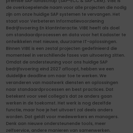
premise SAP landschap (SAP-ECC & SAP CRM). VIBE is
de overkoepelende naam voor alle projecten die nodig
zijn om onze huidige SAP systemen te vervangen. Het
staat voor Verbeteren Informatievoorziening
Bedrijfsvoering En klantinteractie. VIBE heeft als doel
om standaardprocessen en data voor het Kadaster te
ontwikkelen met nieuwe, duurzame IT-oplossingen.
Binnen VIBE is een zestal projecten gedefinieerd die
momenteel in verschillende fases van uitvoering zitten.
Omdat de ondersteuning voor ons huidige SAP
bedrijfsvoering eind 2027 afloopt, hebben we een
duidelijke deadline om naar toe te werken. We
veranderen van maatwerk diensten en oplossingen
naar standaardprocessen en best practices. Dat
betekent voor veel collega’s dat ze anders gaan
werken in de toekomst. Het werk is nog dezelfde
functie, maar hoe je het uitvoert zal deels anders
worden. Dat geldt voor medewerkers en managers.
Denk aan nieuwe ondersteunende tools, meer
zelfservice, andere manieren van samenwerken.