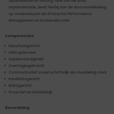
optimalisatie en nazorg fase van de AFAS
implementatie, denk hierbij aan de doorontwikkeling
op onderwerpen als Enterprise Performance
Management en kostenallocatie
Competenties
Resultaatgericht
Helicopterview
Adviesvaardigheid
Overtuigingskracht
Communicatief zowel schriftelijk als mondeling sterk
Kwaliteitsgericht
Klantgericht
Proactief en initiatiefrijk
Beoordeling