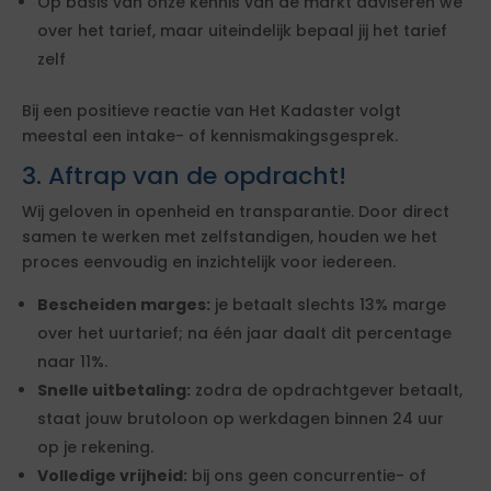
Op basis van onze kennis van de markt adviseren we
over het tarief, maar uiteindelijk bepaal jij het tarief
zelf
Bij een positieve reactie van Het Kadaster volgt
meestal een intake- of kennismakingsgesprek.
3. Aftrap van de opdracht!
Wij geloven in openheid en transparantie. Door direct
samen te werken met zelfstandigen, houden we het
proces eenvoudig en inzichtelijk voor iedereen.
Bescheiden marges:
je betaalt slechts 13% marge
over het uurtarief; na één jaar daalt dit percentage
naar 11%.
Snelle uitbetaling:
zodra de opdrachtgever betaalt,
staat jouw brutoloon op werkdagen binnen 24 uur
op je rekening.
Volledige vrijheid:
bij ons geen concurrentie- of