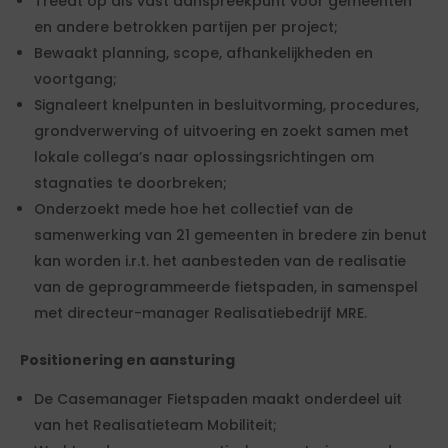
Treedt op als vast aanspreekpunt voor gemeenten
en andere betrokken partijen per project;
Bewaakt planning, scope, afhankelijkheden en
voortgang;
Signaleert knelpunten in besluitvorming, procedures,
grondverwerving of uitvoering en zoekt samen met
lokale collega’s naar oplossingsrichtingen om
stagnaties te doorbreken;
Onderzoekt mede hoe het collectief van de
samenwerking van 21 gemeenten in bredere zin benut
kan worden i.r.t. het aanbesteden van de realisatie
van de geprogrammeerde fietspaden, in samenspel
met directeur-manager Realisatiebedrijf MRE.
Positionering en aansturing
De Casemanager Fietspaden maakt onderdeel uit
van het Realisatieteam Mobiliteit;