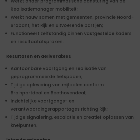
Werkt onder programmatische aansturing van de
Realisatiemanager mobiliteit;
Werkt nauw samen met gemeenten, provincie Noord-
Brabant, het Rijk en uitvoerende partijen;
Functioneert zelfstandig binnen vastgestelde kaders
en resultaatafspraken.
Resultaten en deliverables
Aantoonbare voortgang en realisatie van
geprogrammeerde fietspaden;
Tijdige oplevering van mijlpalen conform
Brainportdeal en Beethovendeal;
Inzichtelijke voortgangs- en
verantwoordingsrapportages richting Rijk;
Tijdige signalering, escalatie en creatief oplossen van
knelpunten.
Interviewplanning