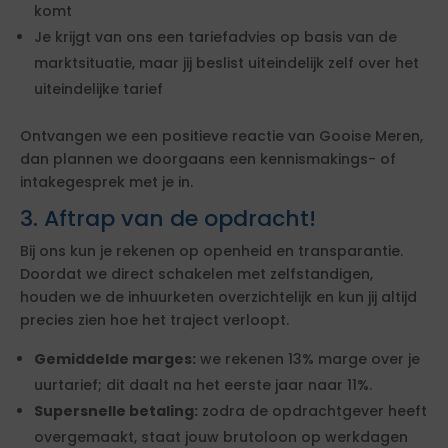
komt
Je krijgt van ons een tariefadvies op basis van de
marktsituatie, maar jij beslist uiteindelijk zelf over het
uiteindelijke tarief
Ontvangen we een positieve reactie van Gooise Meren,
dan plannen we doorgaans een kennismakings- of
intakegesprek met je in.
3. Aftrap van de opdracht!
Bij ons kun je rekenen op openheid en transparantie.
Doordat we direct schakelen met zelfstandigen,
houden we de inhuurketen overzichtelijk en kun jij altijd
precies zien hoe het traject verloopt.
Gemiddelde marges:
we rekenen 13% marge over je
uurtarief; dit daalt na het eerste jaar naar 11%.
Supersnelle betaling:
zodra de opdrachtgever heeft
overgemaakt, staat jouw brutoloon op werkdagen