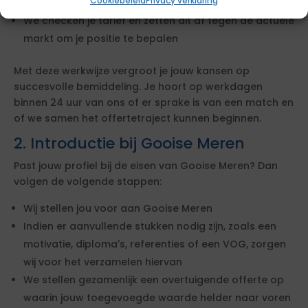
Cookiebeleid
Privacy verklaring
de opdrachtgever
We checken je tarief en zetten dit af tegen de actuele
markt om je positie te bepalen
Met deze werkwijze vergroot je jouw kansen op
succesvolle bemiddeling. Je hoort op werkdagen
binnen 24 uur van ons of er sprake is van een match en
of we samen het offertetraject kunnen beginnen.
2. Introductie bij Gooise Meren
Past jouw profiel bij de eisen van Gooise Meren? Dan
volgen de volgende stappen:
Wij stellen jou voor aan Gooise Meren
Indien er aanvullende stukken nodig zijn, zoals een
motivatie, diploma's, referenties of een VOG, zorgen
wij voor het verzamelen hiervan
We stellen gezamenlijk een overtuigende offerte op
waarin jouw toegevoegde waarde helder naar voren