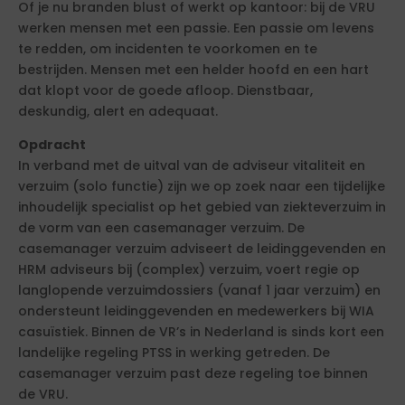
Of je nu branden blust of werkt op kantoor: bij de VRU
werken mensen met een passie. Een passie om levens
te redden, om incidenten te voorkomen en te
bestrijden. Mensen met een helder hoofd en een hart
dat klopt voor de goede afloop. Dienstbaar,
deskundig, alert en adequaat.
Opdracht
In verband met de uitval van de adviseur vitaliteit en
verzuim (solo functie) zijn we op zoek naar een tijdelijke
inhoudelijk specialist op het gebied van ziekteverzuim in
de vorm van een casemanager verzuim. De
casemanager verzuim adviseert de leidinggevenden en
HRM adviseurs bij (complex) verzuim, voert regie op
langlopende verzuimdossiers (vanaf 1 jaar verzuim) en
ondersteunt leidinggevenden en medewerkers bij WIA
casuïstiek. Binnen de VR’s in Nederland is sinds kort een
landelijke regeling PTSS in werking getreden. De
casemanager verzuim past deze regeling toe binnen
de VRU.