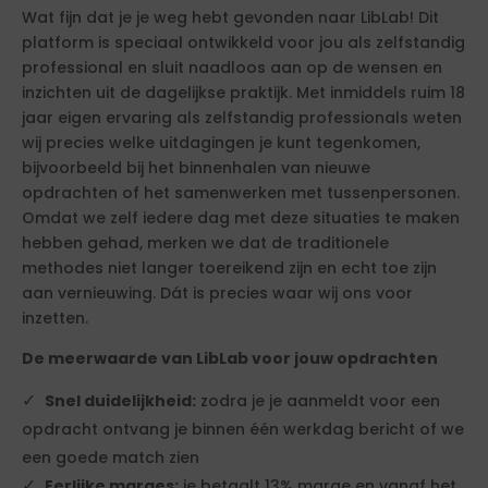
Wat fijn dat je je weg hebt gevonden naar LibLab! Dit
platform is speciaal ontwikkeld voor jou als zelfstandig
professional en sluit naadloos aan op de wensen en
inzichten uit de dagelijkse praktijk. Met inmiddels ruim 18
jaar eigen ervaring als zelfstandig professionals weten
wij precies welke uitdagingen je kunt tegenkomen,
bijvoorbeeld bij het binnenhalen van nieuwe
opdrachten of het samenwerken met tussenpersonen.
Omdat we zelf iedere dag met deze situaties te maken
hebben gehad, merken we dat de traditionele
methodes niet langer toereikend zijn en echt toe zijn
aan vernieuwing. Dát is precies waar wij ons voor
inzetten.
De meerwaarde van LibLab voor jouw opdrachten
Snel duidelijkheid:
zodra je je aanmeldt voor een
opdracht ontvang je binnen één werkdag bericht of we
een goede match zien
Eerlijke marges:
je betaalt 13% marge en vanaf het