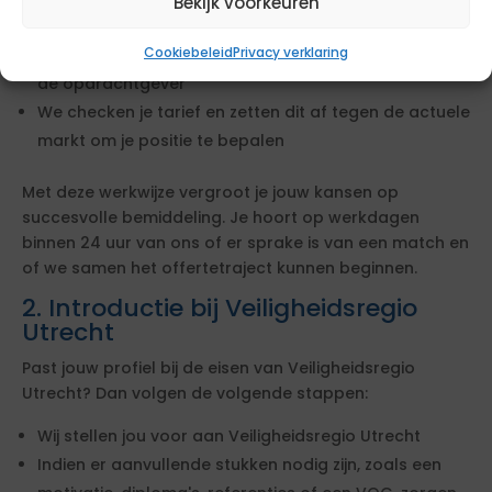
Bekijk voorkeuren
opdracht
Cookiebeleid
Privacy verklaring
We leggen jouw profiel langs de lat van de eisen van
de opdrachtgever
We checken je tarief en zetten dit af tegen de actuele
markt om je positie te bepalen
Met deze werkwijze vergroot je jouw kansen op
succesvolle bemiddeling. Je hoort op werkdagen
binnen 24 uur van ons of er sprake is van een match en
of we samen het offertetraject kunnen beginnen.
2. Introductie bij Veiligheidsregio
Utrecht
Past jouw profiel bij de eisen van Veiligheidsregio
Utrecht? Dan volgen de volgende stappen:
Wij stellen jou voor aan Veiligheidsregio Utrecht
Indien er aanvullende stukken nodig zijn, zoals een