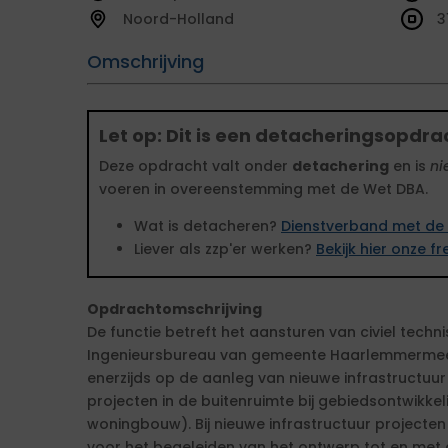
Noord-Holland
3
Omschrijving
Let op: Dit is een detacheringsopdra
Deze opdracht valt onder
detachering
en is
ni
voeren in overeenstemming met de Wet DBA.
Wat is detacheren?
Dienstverband met de 
Liever als zzp'er werken?
Bekijk hier onze 
Opdrachtomschrijving
De functie betreft het aansturen van civiel techni
Ingenieursbureau van gemeente Haarlemmermeer. 
enerzijds op de aanleg van nieuwe infrastructuur 
projecten in de buitenruimte bij gebiedsontwikk
woningbouw). Bij nieuwe infrastructuur projecten 
voor het begeleiden van het ontwerp tot en met d