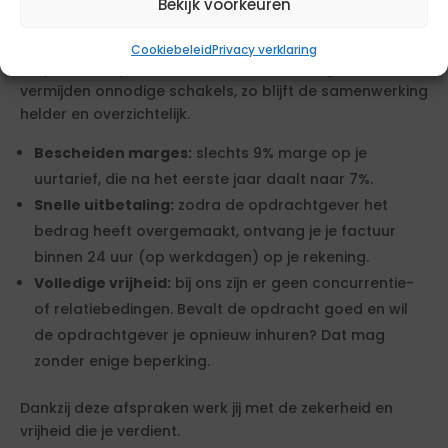
Bekijk voorkeuren
3. Aan de slag!
Bij ons kun je rekenen op duidelijke en eerlijke
Cookiebeleid
Privacy verklaring
afspraken. Wij schakelen direct zelfstandigen in en
vermijden onnodige schakels, zo blijft de samenwerking
helder en overzichtelijk.
Bescheiden marges:
slechts 9% marge op je
uurtarief, die na het eerste jaar daalt naar 7%.
Snelle uitbetaling:
zodra de opdrachtgever het
bedrag heeft overgemaakt, ontvang je je factuur
binnen 24 uur (op werkdagen) op je rekening.
Volledige vrijheid:
bij ons zijn er geen concurrentie-
of relatiebedingen. Bevalt de opdracht goed en wil
de opdrachtgever je opnieuw inhuren? Dat mag
zonder enige beperking.
Dankzij deze afspraken werk jij met de zekerheid en
vrijheid die je verdient.