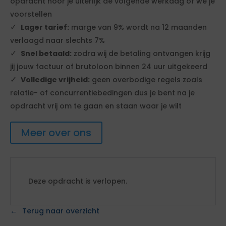
opdracht hoor je uiterlijk de volgende werkdag of we je
voorstellen
Lager tarief:
marge van 9% wordt na 12 maanden
verlaagd naar slechts 7%
Snel betaald:
zodra wij de betaling ontvangen krijg
jij jouw factuur of brutoloon binnen 24 uur uitgekeerd
Volledige vrijheid:
geen overbodige regels zoals
relatie- of concurrentiebedingen dus je bent na je
opdracht vrij om te gaan en staan waar je wilt
Meer over ons
Deze opdracht is verlopen.
Terug naar overzicht