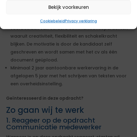
(link, portfolio of voorbeelden in het cv).
Bekijk voorkeuren
De kandidaat voegt een persoonlijke motivatie toe
van maximaal 200 woorden met concrete
Cookiebeleid
Privacy verklaring
voorbeelden van eerdere communicatieopdrachten
waaruit creativiteit, flexibiliteit en schakelkracht
blijken. De motivatie is door de kandidaat zelf
geschreven en wordt samen met het cv als één
document geüpload.
Minimaal 2 jaar aantoonbare werkervaring in de
afgelopen 5 jaar met het schrijven van teksten voor
een overheidsinstelling.
Geïnteresseerd in deze opdracht?
Zo gaan wij te werk
1. Reageer op de opdracht
Communicatie medewerker