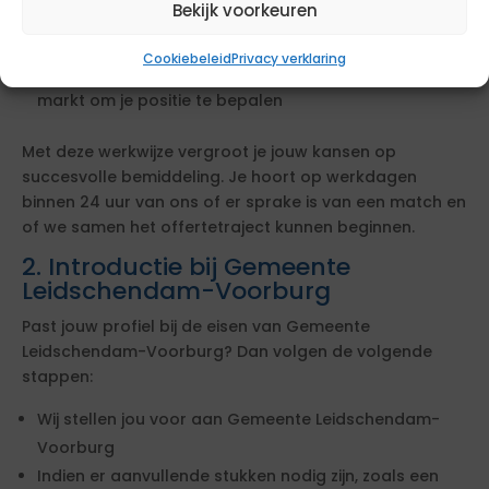
Bekijk voorkeuren
We leggen jouw profiel langs de lat van de eisen van
de opdrachtgever
Cookiebeleid
Privacy verklaring
We checken je tarief en zetten dit af tegen de actuele
markt om je positie te bepalen
Met deze werkwijze vergroot je jouw kansen op
succesvolle bemiddeling. Je hoort op werkdagen
binnen 24 uur van ons of er sprake is van een match en
of we samen het offertetraject kunnen beginnen.
2. Introductie bij Gemeente
Leidschendam-Voorburg
Past jouw profiel bij de eisen van Gemeente
Leidschendam-Voorburg? Dan volgen de volgende
stappen:
Wij stellen jou voor aan Gemeente Leidschendam-
Voorburg
Indien er aanvullende stukken nodig zijn, zoals een