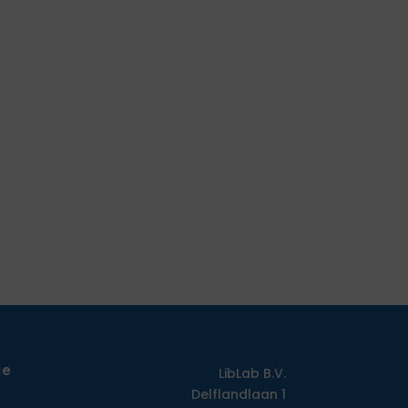
ie
LibLab B.V.
Delflandlaan 1