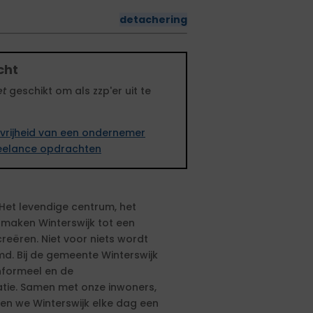
detachering
cht
et
geschikt om als zzp'er uit te
vrijheid van een ondernemer
freelance opdrachten
 Het levendige centrum, het
 maken Winterswijk tot een
reëren. Niet voor niets wordt
md. Bij de gemeente Winterswijk
nformeel en de
atie. Samen met onze inwoners,
n we Winterswijk elke dag een