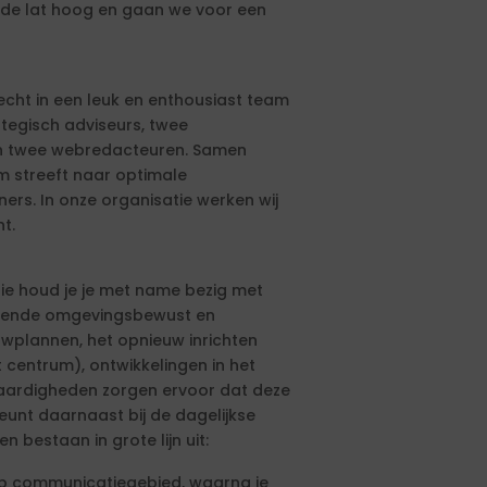
e de lat hoog en gaan we voor een
echt in een leuk en enthousiast team
tegisch adviseurs, twee
en twee webredacteuren. Samen
m streeft naar optimale
rs. In onze organisatie werken wij
t.
ie houd je je met name bezig met
doende omgevingsbewust en
uwplannen, het opnieuw inrichten
t centrum), ontwikkelingen in het
vaardigheden zorgen ervoor dat deze
eunt daarnaast bij de dagelijkse
 bestaan in grote lijn uit:
 op communicatiegebied, waarna je