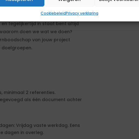
ler bent, (communicatie)kansen ziet
Cookiebeleid
Privacy verklaring
n tegelijkertijd in staat bent altijd
n: waarom doen we wat we doen?
 kernboodschap van jouw project
e doelgroepen.
, minimaal 2 referenties.
 toegevoegd als één document achter
agen: Vrijdag vaste werkdag. Eens
e dagen in overleg.