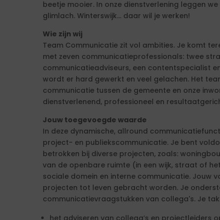
beetje mooier. In onze dienstverlening leggen w
glimlach. Winterswijk… daar wil je werken!
Wie zijn wij
Team Communicatie zit vol ambities. Je komt ter
met zeven communicatieprofessionals: twee stra
communicatieadviseurs, een contentspecialist 
wordt er hard gewerkt en veel gelachen. Het tea
communicatie tussen de gemeente en onze inwone
dienstverlenend, professioneel en resultaatgerich
Jouw toegevoegde waarde
In deze dynamische, allround communicatiefunct
project- en publiekscommunicatie. Je bent vol
betrokken bij diverse projecten, zoals: woningbo
van de openbare ruimte (in een wijk, straat of he
sociale domein en interne communicatie. Jouw 
projecten tot leven gebracht worden. Je onderst
communicatievraagstukken van collega's. Je taken
het adviseren van collega’s en projectleiders