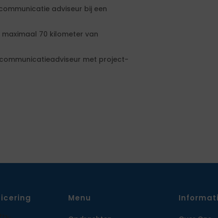
communicatie adviseur bij een
n maximaal 70 kilometer van
 communicatieadviseur met project-
ficering
Menu
Informat