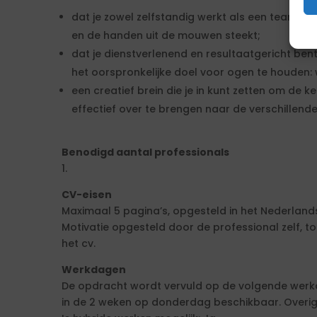
dat je zowel zelfstandig werkt als een teamspe
en de handen uit de mouwen steekt;
dat je dienstverlenend en resultaatgericht bent e
het oorspronkelijke doel voor ogen te houde
een creatief brein die je in kunt zetten om de
effectief over te brengen naar de verschillend
Benodigd aantal professionals
1.
CV-eisen
Maximaal 5 pagina’s, opgesteld in het Nederlands
Motivatie opgesteld door de professional zelf,
het cv.
Werkdagen
De opdracht wordt vervuld op de volgende werkd
in de 2 weken op donderdag beschikbaar. Overig