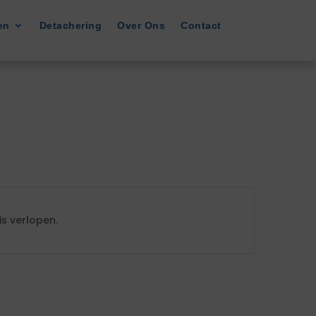
en
Detachering
Over Ons
Contact
s verlopen.