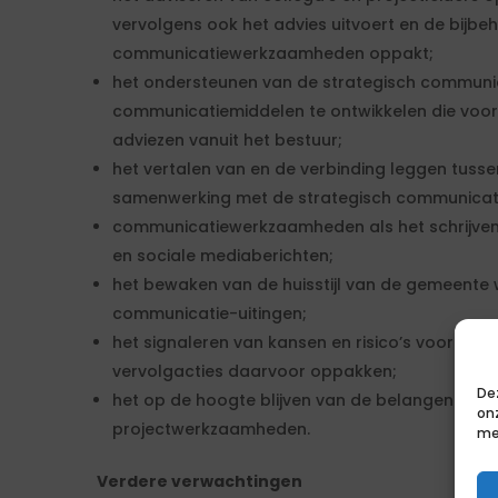
vervolgens ook het advies uitvoert en de bijb
communicatiewerkzaamheden oppakt;
het ondersteunen van de strategisch communi
communicatiemiddelen te ontwikkelen die voort
adviezen vanuit het bestuur;
het vertalen van en de verbinding leggen tussen 
samenwerking met de strategisch communicati
communicatiewerkzaamheden als het schrijven 
en sociale mediaberichten;
het bewaken van de huisstijl van de gemeente w
communicatie-uitingen;
het signaleren van kansen en risico’s voor de 
vervolgacties daarvoor oppakken;
De
het op de hoogte blijven van de belangen van 
on
projectwerkzaamheden.
me
Verdere verwachtingen