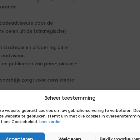
ehorende
catieadviseurs door de
vloeien uit de (strategische)
strategie en uitvoering, dit in
eadviseur;
en publiceren van pers-, nieuws-
aarbij je zorgt voor consistente
organisatie en de benodigde
Beheer toestemming
ze website gebruikt cookies om uw gebruikerservaring te verbeteren. Do
stakeholders in de omgeving van de
ze website te gebruiken, stemt u in met alle cookies in overeenstemmi
t ons Cookiebeleid.
Lees verder
Accepteren
Weigeren
Bekijk voorkeure