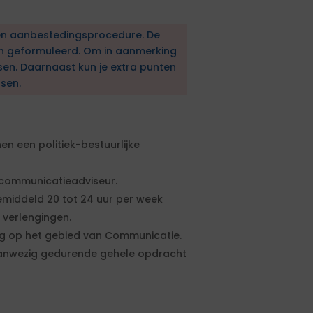
en aanbestedingsprocedure. De
en geformuleerd. Om in aanmerking
sen. Daarnaast kun je extra punten
sen.
n een politiek-bestuurlijke
 communicatieadviseur.
gemiddeld 20 tot 24 uur per week
 verlengingen.
g op het gebied van Communicatie.
aanwezig gedurende gehele opdracht