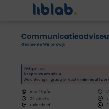
Communicatieadviseu
Gemeente Winterswijk
Verlopen op:
8 sep 2025 om 09:00
We ontvangen graag je reactie
minimaal 1 wer
95
V
24
8
Gelderland
8