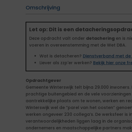
Omschrijving
Let op: Dit is een detacheringsopdra
Deze opdracht valt onder
detachering
en is
ni
voeren in overeenstemming met de Wet DBA.
Wat is detacheren?
Dienstverband met de 
Liever als zzp'er werken?
Bekijk hier onze 
Opdrachtgever
Gemeente Winterswijk telt bijna 29.000 inwoners.
prachtige buitengebied en de vele voorzieningen
aantrekkelijke plaats om te wonen, werken en rec
Winterswijk wel de “parel van het oosten” genoe
werken ongeveer 230 collega’s. De werksfeer is i
verantwoordelijkheden liggen laag in de organis
ondernemers en maatschappelijke partners make