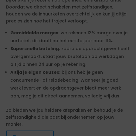
Bij ons kun je rekenen op openheid en transparantie.
Doordat we direct schakelen met zelfstandigen,
houden we de inhuurketen overzichtelijk en kun jij altijd
precies zien hoe het traject verloopt.
Gemiddelde marges:
we rekenen 13% marge over je
uurtarief; dit daalt na het eerste jaar naar 11%.
Supersnelle betaling:
zodra de opdrachtgever heeft
overgemaakt, staat jouw brutoloon op werkdagen
altijd binnen 24 uur op je rekening.
Altijd je eigen keuzes:
bij ons heb je geen
concurrentie- of relatiebeding. Wanneer je goed
werk levert en de opdrachtgever biedt meer werk
aan, mag je dit direct aannemen, volledig vrij dus.
Zo bieden we jou heldere afspraken en behoud je de
zelfstandigheid die past bij ondernemen op jouw
manier.