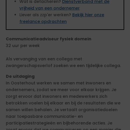
Wat is detacheren?
Dienstverband met de
vrijheid van een ondernemer
Liever als zzp'er werken?
Bekijk hier onze
freelance opdrachten
Communicatieadviseur fysiek domein
32 uur per week
Als vervanging van een collega met
zwangerschapsverlof zoeken we een tijdelijke collega.
De uitdaging
In Oosterhout werken we samen met inwoners en
ondernemers, zodat we meer voor elkaar krijgen. Je
zorgt ervoor dat inwoners en medewerkers zich
betrokken voelen bij elkaar en bij de resultaten die we
samen willen behalen. Je vertaalt organisatiedoelen
naar toepasbare communicatie- en
participatiestrategieën en bijbehorende acties. Je
zorgt ervoor dat we communiceren op een manier die