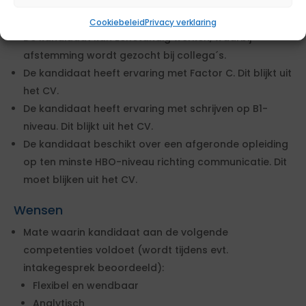
woningbouwprojecten bij een gemeente. Dit blijkt uit
het CV.
Cookiebeleid
Privacy verklaring
De kandidaat kan zelfstandig werken, waarbij
afstemming wordt gezocht bij collega´s.
De kandidaat heeft ervaring met Factor C. Dit blijkt uit
het CV.
De kandidaat heeft ervaring met schrijven op B1-
niveau. Dit blijkt uit het CV.
De kandidaat beschikt over een afgeronde opleiding
op ten minste HBO-niveau richting communicatie. Dit
moet blijken uit het CV.
Wensen
Mate waarin kandidaat aan de volgende
competenties voldoet (wordt tijdens evt.
intakegesprek beoordeeld):
Flexibel en wendbaar
Analytisch