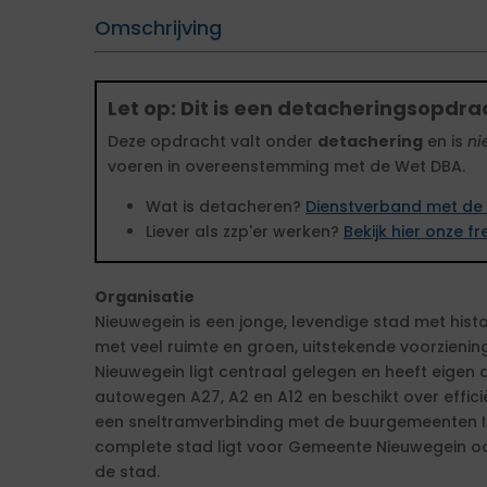
Omschrijving
Let op: Dit is een detacheringsopdra
Deze opdracht valt onder
detachering
en is
ni
voeren in overeenstemming met de Wet DBA.
Wat is detacheren?
Dienstverband met de 
Liever als zzp'er werken?
Bekijk hier onze 
Organisatie
Nieuwegein is een jonge, levendige stad met his
met veel ruimte en groen, uitstekende voorzien
Nieuwegein ligt centraal gelegen en heeft eigen
autowegen A27, A2 en A12 en beschikt over effi
een sneltramverbinding met de buurgemeenten IJs
complete stad ligt voor Gemeente Nieuwegein o
de stad.