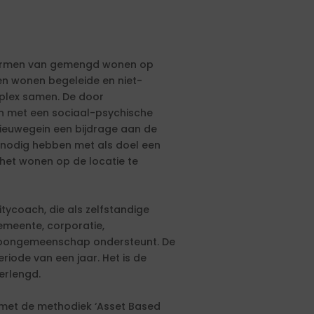
vormen van gemengd wonen op
en wonen begeleide en niet-
plex samen. De door
n met een sociaal-psychische
ieuwegein een bijdrage aan de
 nodig hebben met als doel een
et wonen op de locatie te
ycoach, die als zelfstandige
meente, corporatie,
 woongemeenschap ondersteunt. De
eriode van een jaar. Het is de
erlengd.
met de methodiek ‘Asset Based