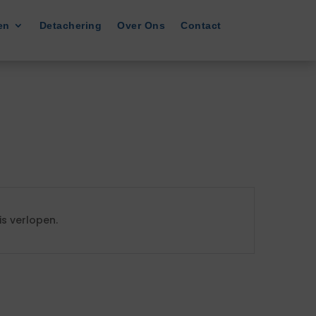
en
Detachering
Over Ons
Contact
s verlopen.