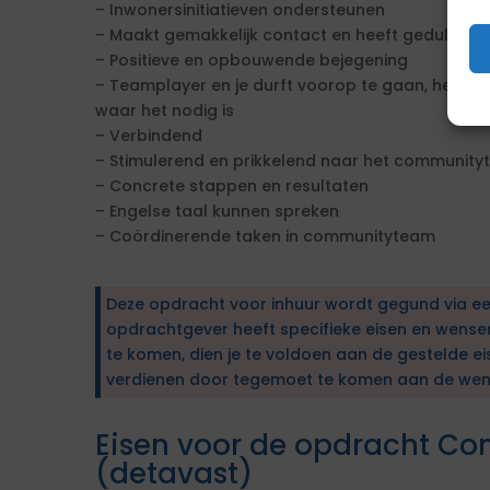
– Inwonersinitiatieven ondersteunen
– Maakt gemakkelijk contact en heeft geduld dat
– Positieve en opbouwende bejegening
– Teamplayer en je durft voorop te gaan, hebt 
waar het nodig is
– Verbindend
– Stimulerend en prikkelend naar het community
– Concrete stappen en resultaten
– Engelse taal kunnen spreken
– Coördinerende taken in communityteam
Deze opdracht voor inhuur wordt gegund via e
opdrachtgever heeft specifieke eisen en wens
te komen, dien je te voldoen aan de gestelde ei
verdienen door tegemoet te komen aan de wen
Eisen voor de opdracht C
(detavast)