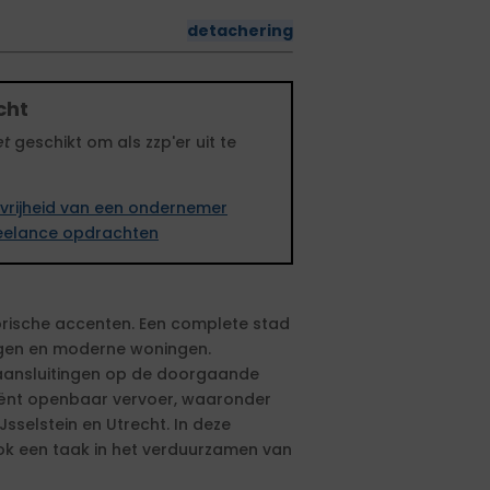
detachering
cht
et
geschikt om als zzp'er uit te
vrijheid van een ondernemer
freelance opdrachten
torische accenten. Een complete stad
ingen en moderne woningen.
 aansluitingen op de doorgaande
ciënt openbaar vervoer, waaronder
selstein en Utrecht. In deze
ok een taak in het verduurzamen van