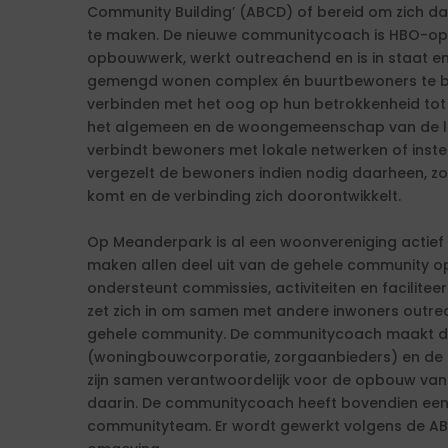
Community Building’ (ABCD) of bereid om zich da
te maken. De nieuwe communitycoach is HBO-opgel
opbouwwerk, werkt outreachend en is in staat e
gemengd wonen complex én buurtbewoners te b
verbinden met het oog op hun betrokkenheid tot
het algemeen en de woongemeenschap van de locati
verbindt bewoners met lokale netwerken of instell
vergezelt de bewoners indien nodig daarheen, zo
komt en de verbinding zich doorontwikkelt.
Op Meanderpark is al een woonvereniging actief 
maken allen deel uit van de gehele community
ondersteunt commissies, activiteiten en facilit
zet zich in om samen met andere inwoners outr
gehele community. De communitycoach maakt de
(woningbouwcorporatie, zorgaanbieders) en d
zijn samen verantwoordelijk voor de opbouw va
daarin. De communitycoach heeft bovendien een 
communityteam. Er wordt gewerkt volgens de AB