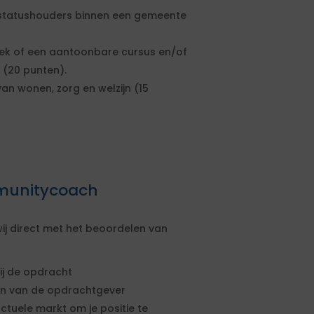
 statushouders binnen een gemeente
k of een aantoonbare cursus en/of
 (20 punten).
n wonen, zorg en welzijn (15
mmunitycoach
ij direct met het beoordelen van
ij de opdracht
sen van de opdrachtgever
actuele markt om je positie te