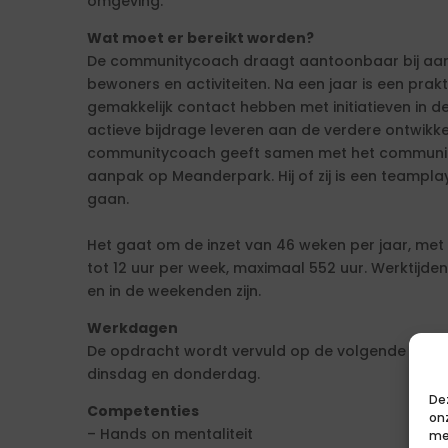
omgeving.
Wat moet er bereikt worden?
De communitycoach draagt aantoonbaar bij aan
bewoners en activiteiten. Na een jaar is een pr
gemakkelijk contact hebben met initiatieven in 
actieve bijdrage leveren aan de verdere ontwi
communitycoach geeft samen met het communi
aanpak op Meanderpark. Hij of zij is een teampl
gaan.
Het gaat om de inzet van 46 weken per jaar, me
tot 12 uur per week, maximaal 552 uur. Werktijde
en in de weekenden zijn.
Werkdagen
De opdracht wordt vervuld op de volgende we
dinsdag en donderdag.
De
Competenties
on
– Hands on mentaliteit
me