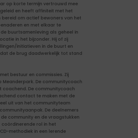
ar op korte termijn vertrouwd mee
eid en heeft affiniteit met het
n bereid om actief bewoners van het
enaderen en met elkaar te
 de buurtsamenleving als geheel in
e in het bijzonder. Hij of zij
ingen/initiatieven in de buurt en
dat de brug daadwerkelijk tot stand
met bestuur en commissies. Zij
 op Meanderpark. De communitycoach
eert coachend. De communitycoach
eachend contact te maken met de
el uit van het communityteam
e communityaanpak. De deelnemers
n de community en de vraagstukken
coördinerende rol in het
CD-methodiek in een lerende