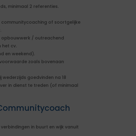
ds, minimaal 2 referenties.
 communitycoaching of soortgelijke
.
et opbouwwerk / outreachend
 het cv.
nd en weekend).
ngsvoorwaarde zoals bovenaan
ij wederzijds goedvinden na 18
ver in dienst te treden (of minimaal
 Communitycoach
erbindingen in buurt en wijk vanuit