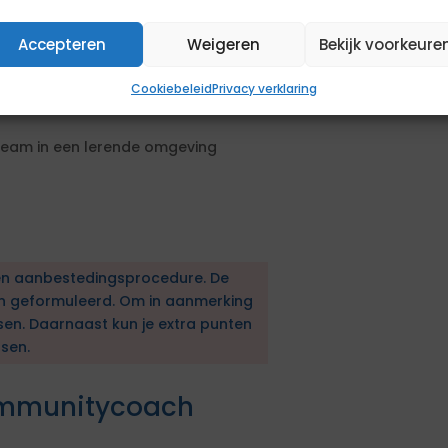
 verder te ontwikkelen
Accepteren
Weigeren
Bekijk voorkeure
een lange adem en probeert opnieuw
Cookiebeleid
Privacy verklaring
team in een lerende omgeving
en aanbestedingsprocedure. De
en geformuleerd. Om in aanmerking
sen. Daarnaast kun je extra punten
sen.
ommunitycoach