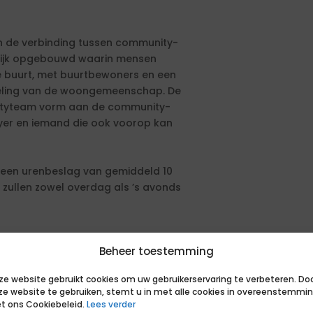
 de verbinding tussen community-
aktijk opgebouwd waarin mensen
de buurt, met buurtbewoners en een
kkeling van de woongemeenschap. De
tyteam vorm aan de community-
ayer en iemand die ook voorop kan
t een urenbeslag van gemiddeld 10
n zullen zowel overdag als ’s avonds
rkdagen: maandag of woensdag,
Beheer toestemming
ze website gebruikt cookies om uw gebruikerservaring te verbeteren. Do
ze website te gebruiken, stemt u in met alle cookies in overeenstemmi
t ons Cookiebeleid.
Lees verder