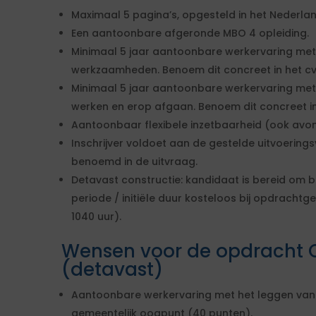
Maximaal 5 pagina’s, opgesteld in het Nederlan
Een aantoonbare afgeronde MBO 4 opleiding.
Minimaal 5 jaar aantoonbare werkervaring met
werkzaamheden. Benoem dit concreet in het cv
Minimaal 5 jaar aantoonbare werkervaring m
werken en erop afgaan. Benoem dit concreet in
Aantoonbaar flexibele inzetbaarheid (ook avo
Inschrijver voldoet aan de gestelde uitvoeri
benoemd in de uitvraag.
Detavast constructie: kandidaat is bereid om b
periode / initiële duur kosteloos bij opdrachtge
1040 uur).
Wensen voor de opdracht
(detavast)
Aantoonbare werkervaring met het leggen van v
gemeentelijk oogpunt (40 punten).