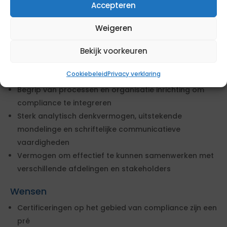
Accepteren
bedrijfskunde of Compliance
Minimaal 3 jaar relevante werkervaring
Weigeren
Ervaring met het interpreteren en analyseren van wet
en regelgeving
Bekijk voorkeuren
Vaardig in het opstellen en aanpassen van beleid en
Cookiebeleid
Privacy verklaring
procedures
Begrip van processen en organisatie inrichting om
compliance te integreren
Sterk analytisch denkvermogen, uitstekende
mondelinge en schriftelijke communicatieve
vaardigheden
Vermogen om effectief te kunnen samenwerken met
verschillende afdelingen en stakeholders
Wensen
Certificeringen op het gebied van compliance zijn een
pré