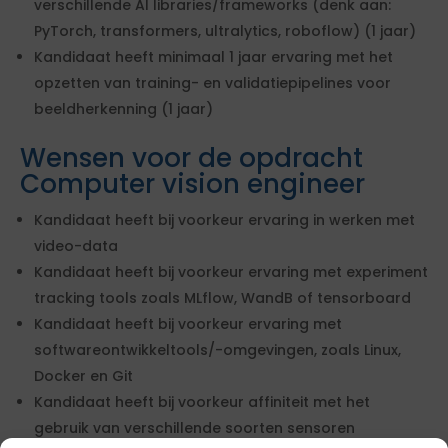
verschillende AI libraries/frameworks (denk aan:
PyTorch, transformers, ultralytics, roboflow) (1 jaar)
Kandidaat heeft minimaal 1 jaar ervaring met het
opzetten van training- en validatiepipelines voor
beeldherkenning (1 jaar)
Wensen voor de opdracht
Computer vision engineer
Kandidaat heeft bij voorkeur ervaring in werken met
video-data
Kandidaat heeft bij voorkeur ervaring met experiment
tracking tools zoals MLflow, WandB of tensorboard
Kandidaat heeft bij voorkeur ervaring met
softwareontwikkeltools/-omgevingen, zoals Linux,
Docker en Git
Kandidaat heeft bij voorkeur affiniteit met het
gebruik van verschillende soorten sensoren