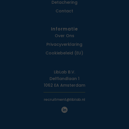
Detachering
Contact
Informatie
Over Ons
Privacy­verklaring
Cookiebeleid (EU)
LibLab B.V.
Delflandlaan 1
1062 EA Amsterdam
recruitment@liblab.nl