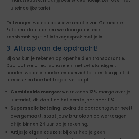
marktsituatie, maar jij beslist uiteindelijk zelf over het
uiteindelijke tarief
Ontvangen we een positieve reactie van Gemeente
Zutphen, dan plannen we doorgaans een
kennismakings- of intakegesprek met je in.
3. Aftrap van de opdracht!
Bij ons kun je rekenen op openheid en transparantie.
Doordat we direct schakelen met zelfstandigen,
houden we de inhuurketen overzichtelijk en kun jij altijd
precies zien hoe het traject verloopt.
Gemiddelde marges:
we rekenen 13% marge over je
uurtarief; dit daalt na het eerste jaar naar 11%.
Supersnelle betaling:
zodra de opdrachtgever heeft
overgemaakt, staat jouw brutoloon op werkdagen
altijd binnen 24 uur op je rekening.
Altijd je eigen keuzes:
bij ons heb je geen