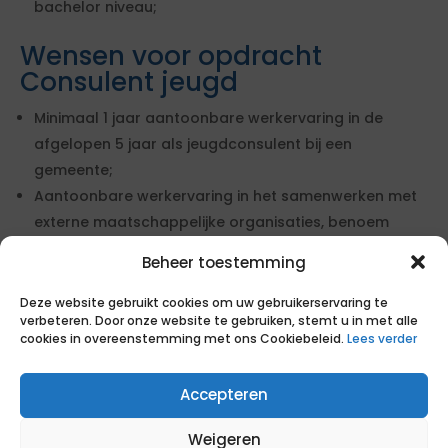
bachelor niveau;
Wensen voor opdracht
Consulent jeugd
Minimaal 1 jaar aantoonbare werkervaring in de
afgelopen 5 jaar als jeugdconsulent bij een
gemeente;
Aantoonbare werkervaring in het samenwerken met
externe maatschappelijke organisaties, benoem
duidelijk in cv;
Beheer toestemming
Aantoonbare afgeronde opleiding MWD of SPH op
minimaal hbo bachelor niveau.
Deze website gebruikt cookies om uw gebruikerservaring te
verbeteren. Door onze website te gebruiken, stemt u in met alle
cookies in overeenstemming met ons Cookiebeleid.
Lees verder
Geïnteresseerd in deze opdracht?
Zo gaan wij te werk
Accepteren
1. Reageer op de opdracht
Consulent jeugd
Weigeren