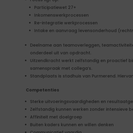
Participatiewet 27+
Inkomenswerkprocessen
Re-integratie werkprocessen
Intake en aanvraag levensonderhoud (recht
Deelname aan teamoverleggen, teamactiviteite
onderdeel uit van opdracht.
Uitzendkracht werkt zelfstandig en proactief b
samenspraak met collega’s.
Standplaats is stadhuis van Purmerend. Hierva
Competenties
Sterke uitvoeringsvaardigheden en resultaatg
Zelfstandig kunnen werken zonder intensieve b
Affiniteit met doelgroep
Buiten kaders kunnen en willen denken
Communicatief vaardig