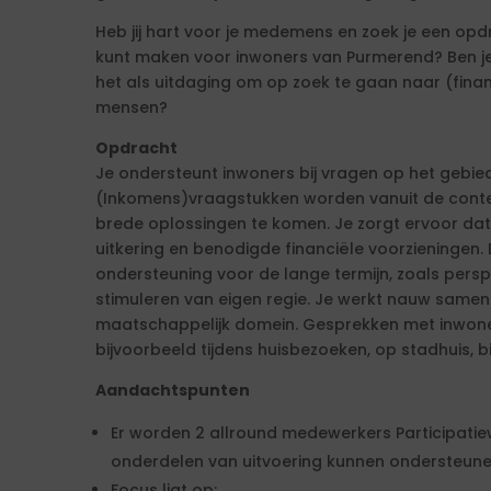
Heb jij hart voor je medemens en zoek je een opdr
kunt maken voor inwoners van Purmerend? Ben je 
het als uitdaging om op zoek te gaan naar (financ
mensen?
Opdracht
Je ondersteunt inwoners bij vragen op het gebied 
(Inkomens)vraagstukken worden vanuit de conte
brede oplossingen te komen. Je zorgt ervoor dat 
uitkering en benodigde financiële voorzieningen.
ondersteuning voor de lange termijn, zoals pers
stimuleren van eigen regie. Je werkt nauw samen
maatschappelijk domein. Gesprekken met inwone
bijvoorbeeld tijdens huisbezoeken, op stadhuis, bi
Aandachtspunten
Er worden 2 allround medewerkers Participatie
onderdelen van uitvoering kunnen ondersteune
Focus ligt op: