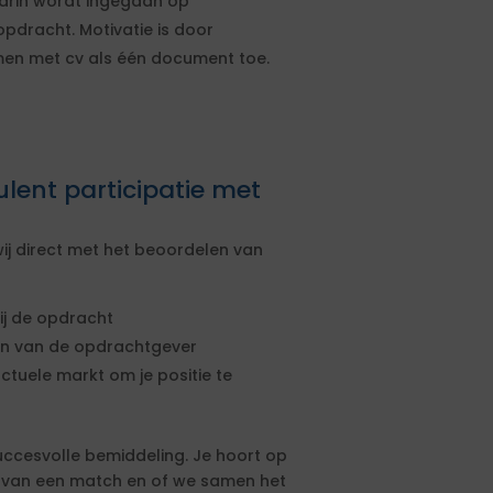
aarin wordt ingegaan op
pdracht. Motivatie is door
men met cv als één document toe.
lent participatie met
ij direct met het beoordelen van
ij de opdracht
sen van de opdrachtgever
actuele markt om je positie te
uccesvolle bemiddeling. Je hoort op
s van een match en of we samen het