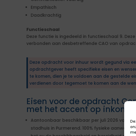
Empathisch
Daadkrachtig
Functieschaal
Deze functie is ingedeeld in functieschaal 9. Deze
verbonden aan desbetreffende CAO van opdracht
Deze opdracht voor inhuur wordt gegund via e
opdrachtgever heeft specifieke eisen en wens
te komen, dien je te voldoen aan de gestelde ei
verdienen door tegemoet te komen aan de wen
Eisen voor de opdracht Con
met het accent op inkome
Aantoonbaar beschikbaar per juli 2026 voor 32
De
on
stadhuis in Purmerend. 100% fysieke aanwezighei
me