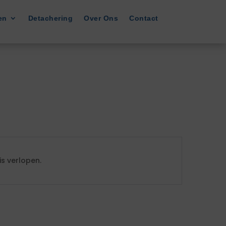
en
Detachering
Over Ons
Contact
s verlopen.