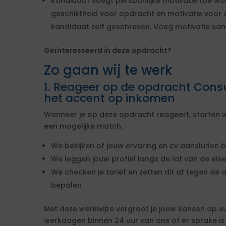
Kandidaat voegt persoonlijke motivatie toe w
geschiktheid voor opdracht en motivatie voor o
kandidaat zelf geschreven. Voeg motivatie sa
Geïnteresseerd in deze opdracht?
Zo gaan wij te werk
1. Reageer op de opdracht Consu
het accent op inkomen
Wanneer je op deze opdracht reageert, starten w
een mogelijke match.
We bekijken of jouw ervaring en cv aansluiten b
We leggen jouw profiel langs de lat van de ei
We checken je tarief en zetten dit af tegen de 
bepalen
Met deze werkwijze vergroot je jouw kansen op s
werkdagen binnen 24 uur van ons of er sprake i