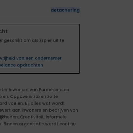
detachering
cht
et
geschikt om als zzp'er uit te
vrijheid van een ondernemer
freelance opdrachten
hter inwoners van Purmerend en
aken. Opgave is zaken zo te
d voelen. Bij alles wat wordt
evert aan inwoners en bedrijven van
kheden. Creativiteit, informele
k. Binnen organisatie wordt continu