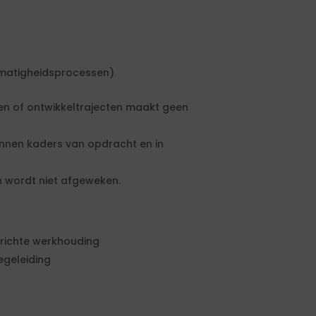
matigheidsprocessen)
n of ontwikkeltrajecten maakt geen
innen kaders van opdracht en in
n wordt niet afgeweken.
erichte werkhouding
egeleiding