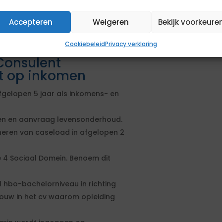
 locatie te werken.
l hbo-bachelorniveau.
Accepteren
Weigeren
Bekijk voorkeure
 uitvoering van
t.
Cookiebeleid
Privacy verklaring
Consulent
nt op inkomen
fgelopen 5 jaar als inkomens- en
en en aanvraag levensonderhoud.
eren van caseload in afgelopen 2
 4 Sociaal Domein. Benoem dit
hbo-bachelorniveau in richting
bouw in het cv waarom opleiding