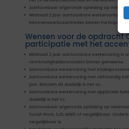
het cv de beschikbaarheid en bereidheid om op
Aantoonbaar afgeronde opleiding op minimaa
Minimaal 2 jaar aantoonbare werkervaring met
inkomenswerkzaamheden binnen Participatiewe
Wensen voor de opdracht 
participatie met het acce
Minimaal 2 jaar aantoonbare werkervaring in a
rechtmatigheidsconsulent binnen gemeente.
Aantoonbare werkervaring met intakeprocess
Aantoonbare werkervaring met zelfstandig beh
jaar. Benoem dit duidelijk in het cv.
Aantoonbare werkervaring met applicatie Suite
duidelijk in het cv.
Aantoonbaar afgeronde opleiding op minimaal 
Social Work, SJD, MWD of vergelijkbaar. Onder
vergelijkbaar is.