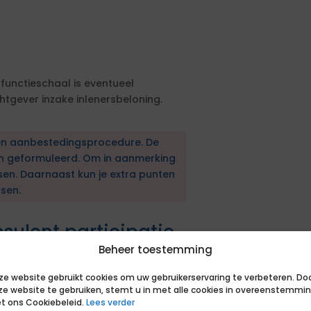
 functieschaal is eventueel
gever inzake inlenersbeloning.
en aanbestedingsprocedure. De
en geformuleerd. Om in aanmerking
sen. Daarnaast kun je extra punten
sen.
sulent participatie
n
Beheer toestemming
 tot 36 uur vanuit standplaats
ze website gebruikt cookies om uw gebruikerservaring te verbeteren. Do
ze website te gebruiken, stemt u in met alle cookies in overeenstemmi
d is verplicht. Benoem duidelijk in
t ons Cookiebeleid.
Lees verder