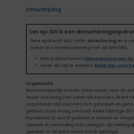
Omschrijving
Let op: Dit is een detacheringsopdra
Deze opdracht valt onder
detachering
en is
ni
voeren in overeenstemming met de Wet DBA.
Wat is detacheren?
Dienstverband met de 
Liever als zzp'er werken?
Bekijk hier onze 
Organisatie
Maatschappelijk Domein staat naast, voor en ac
houdt zich bezig met zaken die inwoners direct r
organiseren dat inwoners zich geholpen en gehoor
gedaan staat vraag centraal welke bijdrage dit l
Purmerend. Er wordt gedacht in kansen en mogelij
aanpak en verbinding met collega’s zijn belangrij
gekeken of de juiste koers wordt gevolgd.