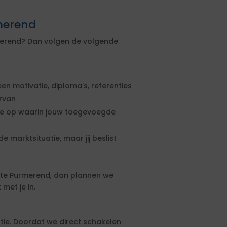
rmerend
rmerend? Dan volgen de volgende
een motivatie, diploma's, referenties
ervan
rte op waarin jouw toegevoegde
e marktsituatie, maar jij beslist
te Purmerend, dan plannen we
met je in.
tie. Doordat we direct schakelen