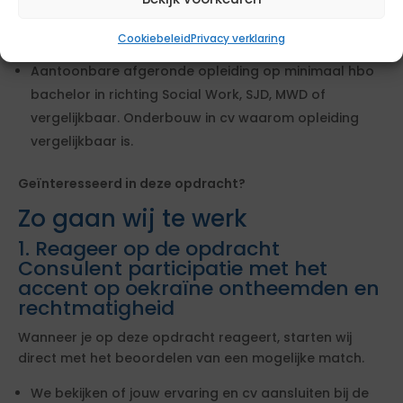
opdracht en motivatie voor opdracht. Motivatie is
door kandidaat zelf geschreven en wordt samen met
Cookiebeleid
Privacy verklaring
cv als één document geüpload.
Aantoonbare afgeronde opleiding op minimaal hbo
bachelor in richting Social Work, SJD, MWD of
vergelijkbaar. Onderbouw in cv waarom opleiding
vergelijkbaar is.
Geïnteresseerd in deze opdracht?
Zo gaan wij te werk
1. Reageer op de opdracht
Consulent participatie met het
accent op oekraïne ontheemden en
rechtmatigheid
Wanneer je op deze opdracht reageert, starten wij
direct met het beoordelen van een mogelijke match.
We bekijken of jouw ervaring en cv aansluiten bij de