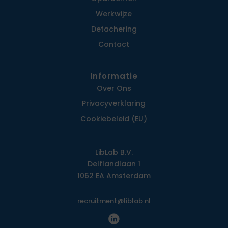
Werkwijze
Detachering
Contact
Informatie
Over Ons
Privacy­verklaring
Cookiebeleid (EU)
LibLab B.V.
Delflandlaan 1
1062 EA Amsterdam
recruitment@liblab.nl