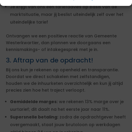
Je krijgt van ons een tariefadvies op basis van de
marktsituatie, maar jij beslist uiteindelijk zelf over het
uiteindelijke tarief
Ontvangen we een positieve reactie van Gemeente
Westerkwartier, dan plannen we doorgaans een
kennismakings- of intakegesprek met je in.
3. Aftrap van de opdracht!
Bij ons kun je rekenen op openheid en transparantie.
Doordat we direct schakelen met zelfstandigen,
houden we de inhuurketen overzichtelijk en kun jij altijd
precies zien hoe het traject verloopt.
Gemiddelde marges:
we rekenen 13% marge over je
uurtarief; dit daalt na het eerste jaar naar 11%.
Supersnelle betaling:
zodra de opdrachtgever heeft
overgemaakt, staat jouw brutoloon op werkdagen