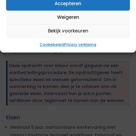
Accepteren
CV-eisen
Maximaal 5 pagina’s, opgesteld in het Nederlands,
Weigeren
minimaal 2 referenties.
Werkdagen
Bekijk voorkeuren
De opdracht wordt vervuld op de volgende
werkdagen: in overleg
Cookiebeleid
Privacy verklaring
Is hybride werken mogelijk: Ja
Deze opdracht voor inhuur wordt gegund via een
aanbestedingsprocedure. De opdrachtgever heeft
specifieke eisen en wensen geformuleerd. Om in
aanmerking te komen, dien je te voldoen aan de
gestelde eisen. Daarnaast kun je extra punten
verdienen door tegemoet te komen aan de wensen.
Eisen
Minimaal 5 jaar aantoonbare werkervaring met
Visma | Youforce, inclusief workflows, Easycruit en