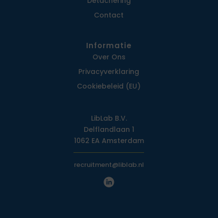
Detachering
Contact
Informatie
Over Ons
Privacy­verklaring
Cookiebeleid (EU)
LibLab B.V.
Delflandlaan 1
1062 EA Amsterdam
recruitment@liblab.nl