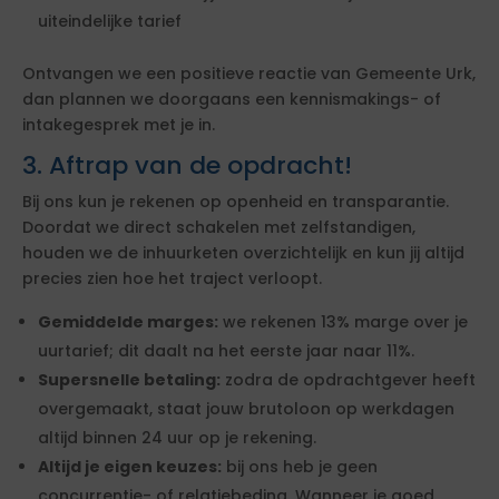
uiteindelijke tarief
Ontvangen we een positieve reactie van Gemeente Urk,
dan plannen we doorgaans een kennismakings- of
intakegesprek met je in.
3. Aftrap van de opdracht!
Bij ons kun je rekenen op openheid en transparantie.
Doordat we direct schakelen met zelfstandigen,
houden we de inhuurketen overzichtelijk en kun jij altijd
precies zien hoe het traject verloopt.
Gemiddelde marges:
we rekenen 13% marge over je
uurtarief; dit daalt na het eerste jaar naar 11%.
Supersnelle betaling:
zodra de opdrachtgever heeft
overgemaakt, staat jouw brutoloon op werkdagen
altijd binnen 24 uur op je rekening.
Altijd je eigen keuzes:
bij ons heb je geen
concurrentie- of relatiebeding. Wanneer je goed