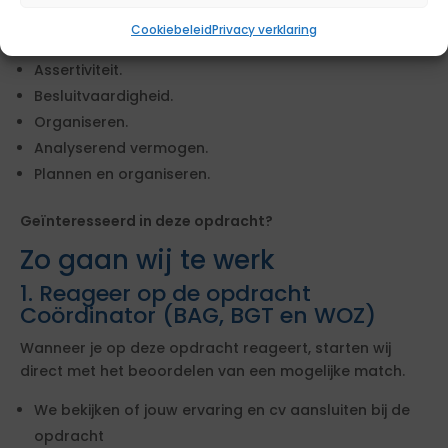
Resultaatgericht werken.
Cookiebeleid
Privacy verklaring
Samenwerken.
Assertiviteit.
Besluitvaardigheid.
Organiseren.
Analyserend vermogen.
Plannen en organiseren.
Geïnteresseerd in deze opdracht?
Zo gaan wij te werk
1. Reageer op de opdracht
Coördinator (BAG, BGT en WOZ)
Wanneer je op deze opdracht reageert, starten wij
direct met het beoordelen van een mogelijke match.
We bekijken of jouw ervaring en cv aansluiten bij de
opdracht