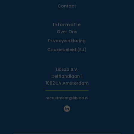
Contact
Informatie
Over Ons
Privacy­verklaring
Cookiebeleid (EU)
LibLab B.V.
Delflandlaan 1
1062 EA Amsterdam
recruitment@liblab.nl