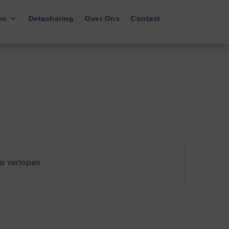
en
Detachering
Over Ons
Contact
s verlopen.