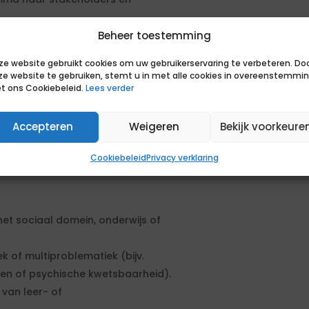
Beheer toestemming
maatschappelijke impact. Deze
of verbreding van het programma na
ze website gebruikt cookies om uw gebruikerservaring te verbeteren. Do
ze website te gebruiken, stemt u in met alle cookies in overeenstemmi
 kansengelijk beleid is een pré.
t ons Cookiebeleid.
Lees verder
en aanbestedingsprocedure. De
Accepteren
Weigeren
Bekijk voorkeure
en geformuleerd. Om in aanmerking
sen. Daarnaast kun je extra punten
Cookiebeleid
Privacy verklaring
sen.
het sociaal domein, onderwijs of
 of multiproblematiek (bijv.
den of psychische kwetsbaarheid).
van leer- of