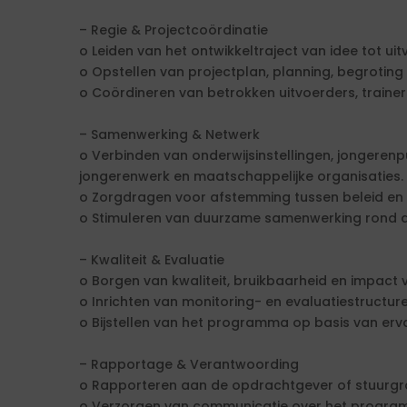
– Regie & Projectcoördinatie
o Leiden van het ontwikkeltraject van idee tot uit
o Opstellen van projectplan, planning, begroting
o Coördineren van betrokken uitvoerders, trainer
– Samenwerking & Netwerk
o Verbinden van onderwijsinstellingen, jongeren
jongerenwerk en maatschappelijke organisaties.
o Zorgdragen voor afstemming tussen beleid en u
o Stimuleren van duurzame samenwerking rond 
– Kwaliteit & Evaluatie
o Borgen van kwaliteit, bruikbaarheid en impac
o Inrichten van monitoring- en evaluatiestructuren
o Bijstellen van het programma op basis van erv
– Rapportage & Verantwoording
o Rapporteren aan de opdrachtgever of stuurgro
o Verzorgen van communicatie over het progra