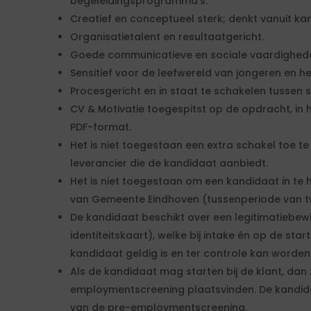
begeleidingsprogramma’s.
Creatief en conceptueel sterk; denkt vanuit ka
Organisatietalent en resultaatgericht.
Goede communicatieve en sociale vaardighed
Sensitief voor de leefwereld van jongeren en h
Procesgericht en in staat te schakelen tussen s
CV & Motivatie toegespitst op de opdracht, in 
PDF-format.
Het is niet toegestaan een extra schakel toe t
leverancier die de kandidaat aanbiedt.
Het is niet toegestaan om een kandidaat in te h
van Gemeente Eindhoven (tussenperiode van tw
De kandidaat beschikt over een legitimatiebew
identiteitskaart), welke bij intake én op de st
kandidaat geldig is en ter controle kan worden
Als de kandidaat mag starten bij de klant, dan 
employmentscreening plaatsvinden. De kandid
van de pre-employmentscreening.