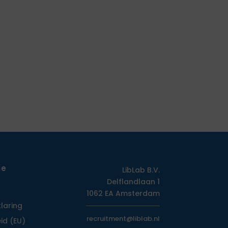
ie
LibLab B.V.
Delflandlaan 1
1062 EA Amsterdam
klaring
recruitment@liblab.nl
id (EU)