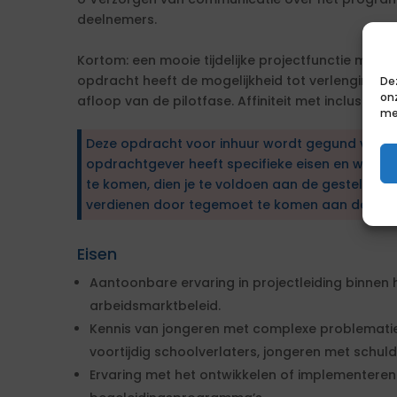
deelnemers.
Kortom: een mooie tijdelijke projectfunctie met 
opdracht heeft de mogelijkheid tot verlenging 
De
on
afloop van de pilotfase. Affiniteit met inclusief en
me
Deze opdracht voor inhuur wordt gegund via e
opdrachtgever heeft specifieke eisen en wens
te komen, dien je te voldoen aan de gestelde ei
verdienen door tegemoet te komen aan de wen
Eisen
Aantoonbare ervaring in projectleiding binnen 
arbeidsmarktbeleid.
Kennis van jongeren met complexe problematiek
voortijdig schoolverlaters, jongeren met schul
Ervaring met het ontwikkelen of implementeren 