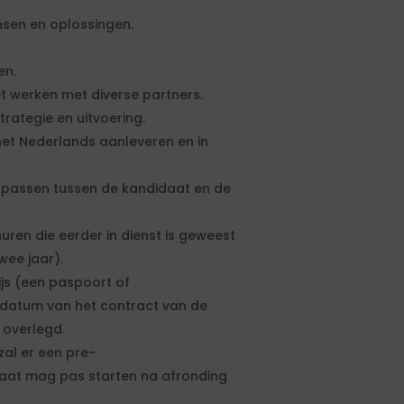
nsen en oplossingen.
en.
et werken met diverse partners.
trategie en uitvoering.
het Nederlands aanleveren en in
e passen tussen de kandidaat en de
uren die eerder in dienst is geweest
ee jaar).
ijs (een paspoort of
artdatum van het contract van de
 overlegd.
zal er een pre-
aat mag pas starten na afronding