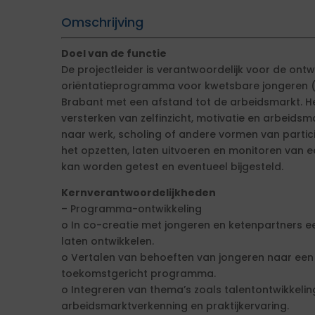
Omschrijving
Doel van de functie
De projectleider is verantwoordelijk voor de ont
oriëntatieprogramma voor kwetsbare jongeren (15
Brabant met een afstand tot de arbeidsmarkt. H
versterken van zelfinzicht, motivatie en arbeids
naar werk, scholing of andere vormen van partici
het opzetten, laten uitvoeren en monitoren van
kan worden getest en eventueel bijgesteld.
Kernverantwoordelijkheden
– Programma-ontwikkeling
o In co-creatie met jongeren en ketenpartners 
laten ontwikkelen.
o Vertalen van behoeften van jongeren naar een 
toekomstgericht programma.
o Integreren van thema’s zoals talentontwikkeling,
arbeidsmarktverkenning en praktijkervaring.