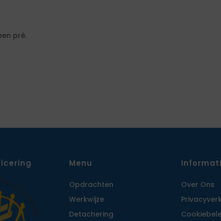
een pré.
ficering
Menu
Informat
Opdrachten
Over Ons
Werkwijze
Privacy­ver
Detachering
Cookiebele