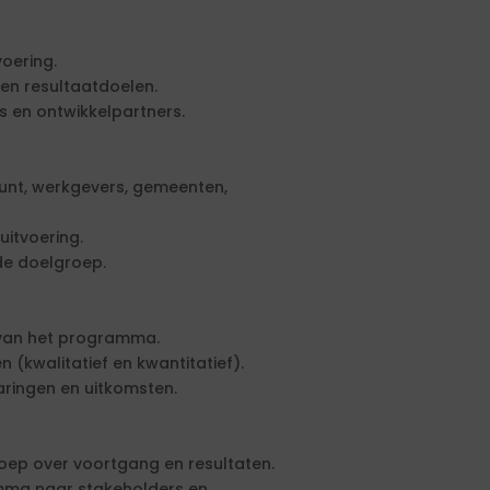
voering.
 en resultaatdoelen.
s en ontwikkelpartners.
punt, werkgevers, gemeenten,
itvoering.
de doelgroep.
t van het programma.
 (kwalitatief en kwantitatief).
aringen en uitkomsten.
ep over voortgang en resultaten.
mma naar stakeholders en