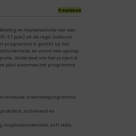
freelance
wikkeling en implementatie van een
–27 jaar) uit de regio Zuidoost
et programma is gericht op het
marktoriëntatie, en vormt een opstap
patie. Onderdeel van het project is
 een pilot waarmee het programma
een modulair oriëntatieprogramma
praktisch, activerend en
 loopbaanoriëntatie, soft skills,